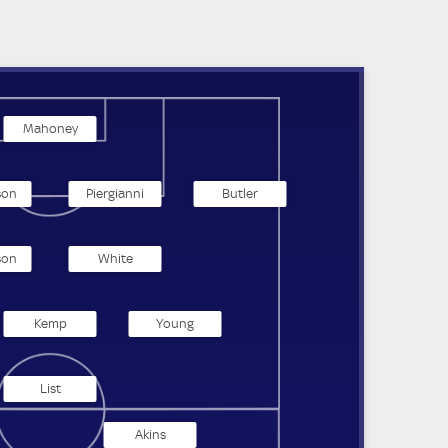
Mahoney
son
Piergianni
Butler
son
White
Kemp
Young
List
Akins