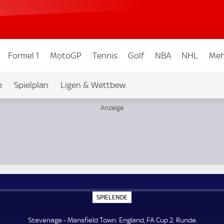
Formel 1
MotoGP
Tennis
Golf
NBA
NHL
Meh
e
Spielplan
Ligen & Wettbew.
S
SPIELENDE
P
I
E
Stevenage - Mansfield Town. England, FA Cup 2. Runde.