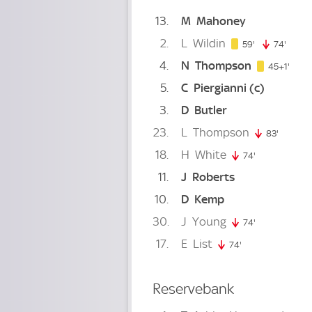
13
M
Mahoney
2
L
Wildin
59. minute
59'
74'
74. m
4
N
Thompson
46. m
45+1'
5
C
Piergianni
(c)
3
D
Butler
23
L
Thompson
83'
83. min
18
H
White
74'
74. minute
11
J
Roberts
10
D
Kemp
30
J
Young
74'
74. minute
17
E
List
74'
74. minute
Reservebank