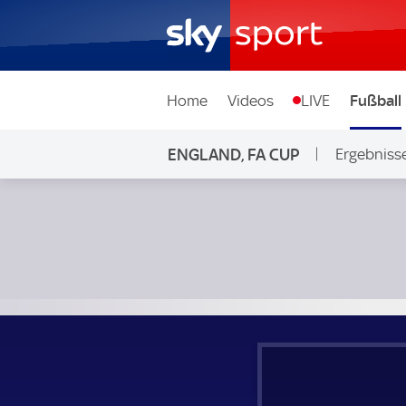
Home
Videos
LIVE
Fußball
ENGLAND, FA CUP
Ergebniss
Stevenage - Mansfield Town; England, FA Cup 2. Runde