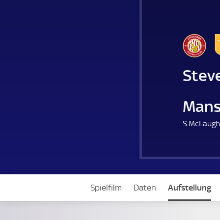
Stev
Mans
S McLaughl
Spielfilm
Daten
Aufstellung