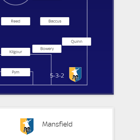
Reed
Baccus
Quinn
Bowery
Kilgour
Pym
Mansfield Town
5-3-2
Mansfield