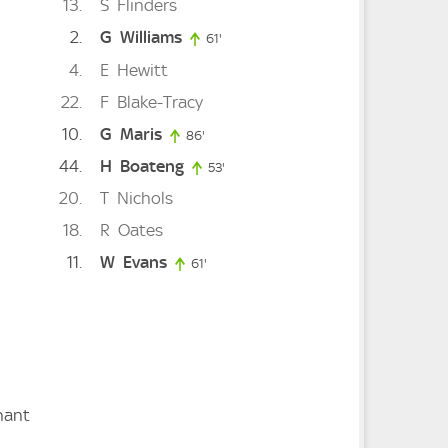
13
S
Flinders
2
G
Williams
e
61'
61. minute
4
E
Hewitt
22
F
Blake-Tracy
10
G
Maris
86'
86. minute
44
H
Boateng
53'
53. minute
20
T
Nichols
18
R
Oates
11
W
Evans
61'
61. minute
hant