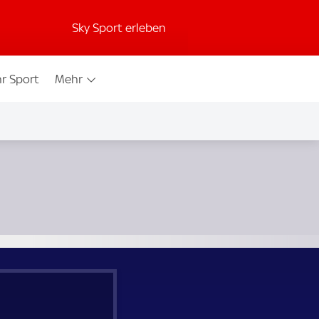
Sky Sport erleben
r Sport
Mehr