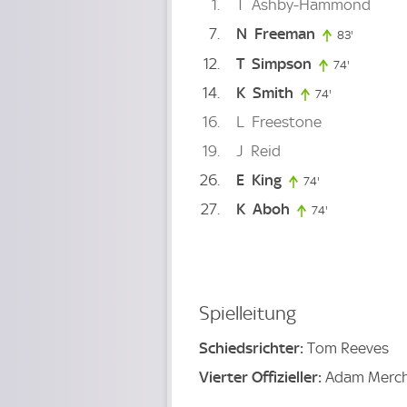
1
T
Ashby-Hammond
7
N
Freeman
83'
83. minut
12
T
Simpson
74'
74. minute
14
K
Smith
74'
74. minute
16
L
Freestone
19
J
Reid
26
E
King
74'
74. minute
27
K
Aboh
74'
74. minute
Spielleitung
Schiedsrichter:
Tom Reeves
Vierter Offizieller:
Adam Merc