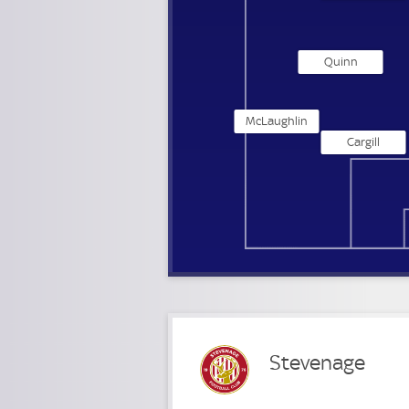
Quinn
McLaughlin
Cargill
Stevenage