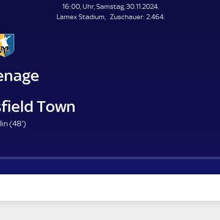
L
16:00, Uhr, Samstag, 30.11.2024.
E
Z
Lamex Stadium
Zuschauer:
2.464.
N
D
u
E
s
c
h
a
enage
u
e
r
field Town
4
in (
48'
)
8
.
m
i
n
u
t
e