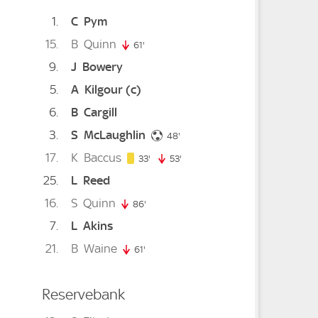
1
C
Pym
15
B
Quinn
inute
61'
61. minute
9
J
Bowery
inute
5
A
Kilgour
(c)
6
B
Cargill
3
S
McLaughlin
48. minute
ute
48'
17
K
Baccus
33. minute
33'
53'
53. minute
25
L
Reed
16
S
Quinn
86'
86. minute
7
L
Akins
21
B
Waine
61'
61. minute
Reservebank