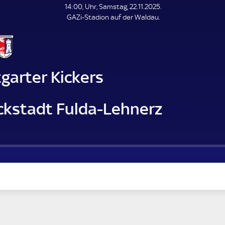
L
14:00, Uhr, Samstag, 22.11.2025.
E
GAZi-Stadion auf der Waldau.
N
D
E
garter Kickers
ckstadt Fulda-Lehnerz