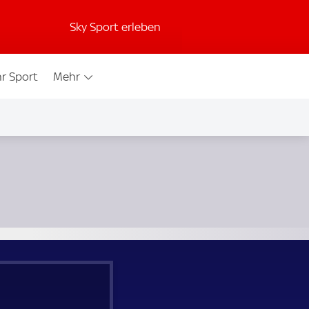
Sky Sport erleben
r Sport
Mehr