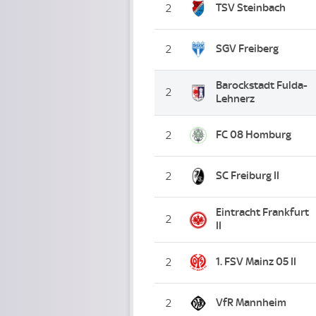
TSV Steinbach
2
SGV Freiberg
2
Barockstadt Fulda-
2
Lehnerz
FC 08 Homburg
2
SC Freiburg II
2
Eintracht Frankfurt
2
II
1. FSV Mainz 05 II
2
VfR Mannheim
2