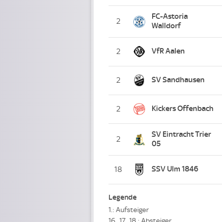
FC-Astoria
2
Walldorf
VfR Aalen
2
SV Sandhausen
2
Kickers Offenbach
2
SV Eintracht Trier
2
05
SSV Ulm 1846
18
Legende
1.: Aufsteiger
16., 17., 18.: Absteiger