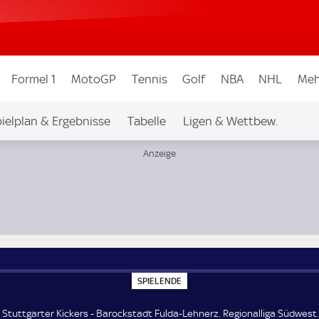
Formel 1
MotoGP
Tennis
Golf
NBA
NHL
Meh
ielplan & Ergebnisse
Tabelle
Ligen & Wettbew.
liga Südwest
S
SPIELENDE
P
I
E
Stuttgarter Kickers - Barockstadt Fulda-Lehnerz. Regionalliga Südwest.