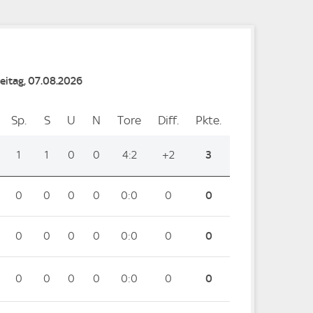
reitag, 07.08.2026
Sp.
Spiele
S
Siege
U
Unentschieden
N
Niederlagen
Tore
Tore
Diff.
Differenz
Pkte.
Punkte
1
1
0
0
4:2
+2
3
0
0
0
0
0:0
0
0
0
0
0
0
0:0
0
0
0
0
0
0
0:0
0
0