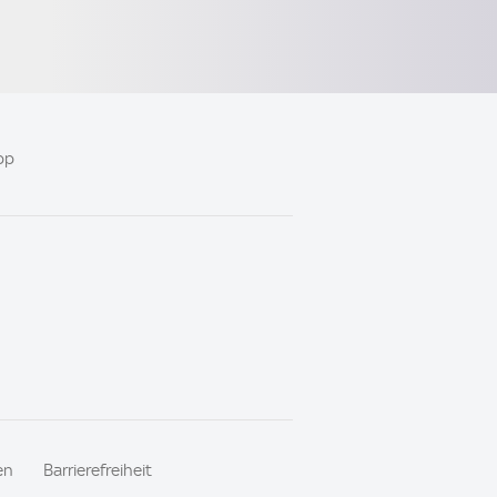
pp
en
Barrierefreiheit