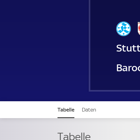
Stutt
Baro
Tabelle
Daten
Tabelle