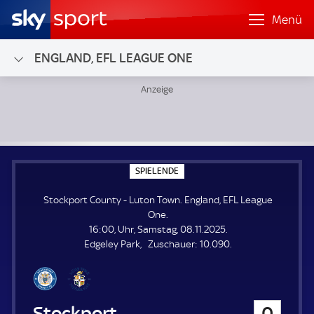
Menü
ENGLAND, EFL LEAGUE ONE
Stockport County - Luton Town; England, EFL League One
S
SPIELENDE
P
I
Stockport County - Luton Town. England, EFL League
E
L
One.
E
16:00, Uhr, Samstag, 08.11.2025.
N
D
Z
Edgeley Park
Zuschauer:
10.090.
E
u
s
c
h
Stockport County
0