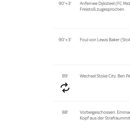
90'+3'
Anfernee Dijksteel (FC Mi
Freistoß zugesprochen.
90'+3'
Foul von Lewis Baker (Stok
89'
Wechsel Stoke City. Ben 
88'
Vorbeigeschossen. Emmanu
Kopf aus der Strafraummitt