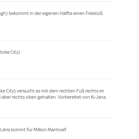
gh) bekommt in der eigenen Hälfte einen Freistoß
oke City).
Stoke City) versucht es mit dem rechten Fuß rechts im
d aber rechts oben gehalten. Vorbereitet von Ki-Jana
 Léris kommt für Million Manhoef.