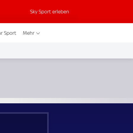
Sky Sport erleben
r Sport
Mehr