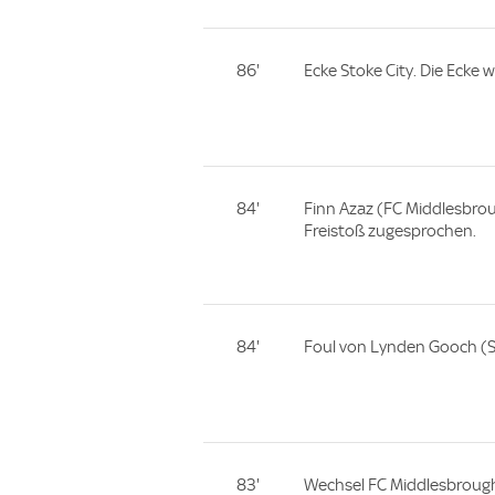
86'
Ecke Stoke City. Die Ecke 
84'
Finn Azaz (FC Middlesbro
Freistoß zugesprochen.
84'
Foul von Lynden Gooch (St
83'
Wechsel FC Middlesbrough.