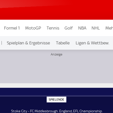
Formel 1
MotoGP
Tennis
Golf
NBA
NHL
Meh
Spielplan & Ergebnisse
Tabelle
Ligen & Wettbew.
S
SPIELENDE
P
I
E
Stoke City - FC Middlesbrough. England, EFL Championship.