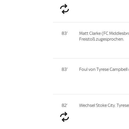
83'
Matt Clarke (FC Middlesb
Freistoß zugesprochen.
83'
Foul von Tyrese Campbell (
82'
Wechsel Stoke City. Tyrese