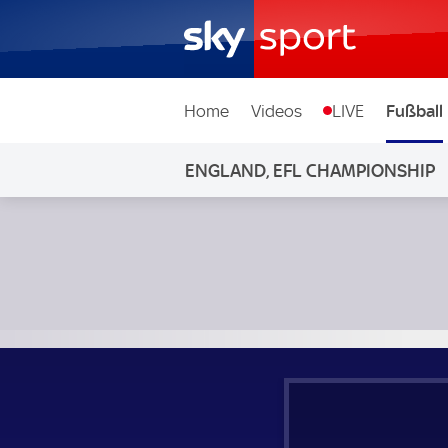
Home
Videos
LIVE
Fußball
ENGLAND, EFL CHAMPIONSHIP
Stoke City - FC Middlesbrough; England, EFL Championship