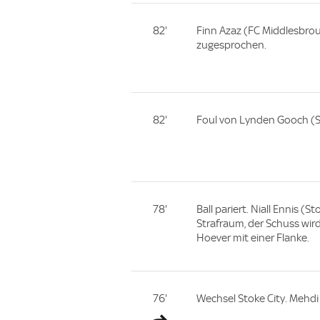
82'
Finn Azaz (FC Middlesbrou
zugesprochen.
82'
Foul von Lynden Gooch (St
78'
Ball pariert. Niall Ennis (
Strafraum, der Schuss wir
Hoever mit einer Flanke.
76'
Wechsel Stoke City. Mehdi