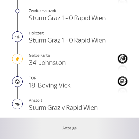
Zweite Halbzeit
Sturm Graz 1 - 0 Rapid Wien
Halbzeit
Sturm Graz 1 - 0 Rapid Wien
Gelbe Karte
34' Johnston
TOR
18' Boving Vick
Anstoß
Sturm Graz v Rapid Wien