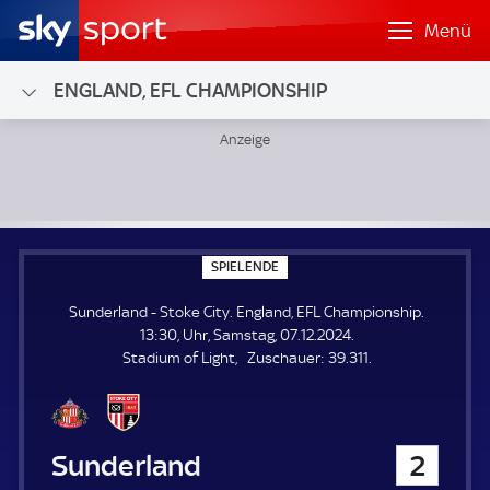
Menü
ENGLAND, EFL CHAMPIONSHIP
Sunderland - Stoke City; England, EFL Championship
S
SPIELENDE
P
I
Sunderland - Stoke City. England, EFL Championship.
E
L
13:30, Uhr, Samstag, 07.12.2024.
E
Z
Stadium of Light
Zuschauer:
39.311.
N
D
u
E
s
c
h
Sunderland
2
a