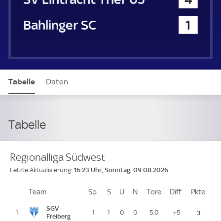
Bahlinger SC
1
Tabelle
Daten
Tabelle
Regionalliga Südwest
16:23 Uhr, Sonntag, 09.08.2026
Letzte Aktualisierung:
Team
Team
Sp.
Spiele
S
Siege
U
Unentschieden
N
Niederlagen
Tore
Tore
Diff.
Differenz
Pkte.
Pun
Platz
SGV
1
1
1
0
0
5:0
+5
3
Freiberg