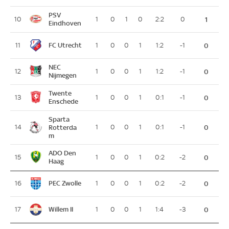
PSV
10
1
0
1
0
2:2
0
1
Eindhoven
FC Utrecht
11
1
0
0
1
1:2
-1
0
NEC
12
1
0
0
1
1:2
-1
0
Nijmegen
Twente
13
1
0
0
1
0:1
-1
0
Enschede
Sparta
14
Rotterda
1
0
0
1
0:1
-1
0
m
ADO Den
15
1
0
0
1
0:2
-2
0
Haag
PEC Zwolle
16
1
0
0
1
0:2
-2
0
Willem II
17
1
0
0
1
1:4
-3
0