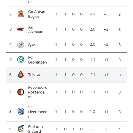
m
Go Ahead
2
1
1
0
0
4:1
+3
3
Eagles
AZ
3
1
1
0
0
2:0
+2
3
Alkmaar
Ajax
4
1
1
0
0
2:0
+2
3
FC
5
1
1
0
0
2:1
+1
3
Groningen
Telstar
6
1
1
0
0
2:1
+1
3
Feyenoord
7
Rotterda
1
1
0
0
1:0
+1
3
m
SC
8
Heerenvee
1
1
0
0
1:0
+1
3
n
Fortuna
9
1
0
1
0
2:2
0
1
Sittard