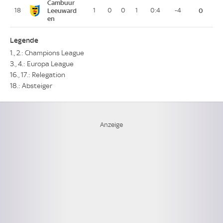
Cambuur
18
Leeuward
1
0
0
1
0:4
-4
0
en
Legende
1., 2.: Champions League
3., 4.: Europa League
16., 17.: Relegation
18.: Absteiger