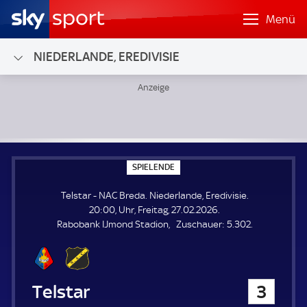
Menü
NIEDERLANDE, EREDIVISIE
Telstar - NAC Breda; Niederlande, Eredivisie
S
SPIELENDE
P
I
Telstar - NAC Breda. Niederlande, Eredivisie.
E
L
20:00, Uhr, Freitag, 27.02.2026.
E
Z
Rabobank IJmond Stadion
Zuschauer:
5.302.
N
D
u
E
s
c
h
Telstar
3
a