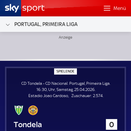
Menü
PORTUGAL, PRIMEIRA LIGA
CD Tondela - CD Nacional; Portugal, Primeira Liga
S
SPIELENDE
P
I
CD Tondela - CD Nacional. Portugal, Primeira Liga.
E
L
16:30, Uhr, Samstag, 25.04.2026.
E
Z
Estadio Joao Cardoso
Zuschauer:
2.574.
N
D
u
E
s
c
h
CD Tondela
0
a