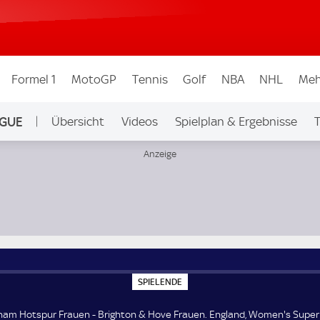
Formel 1
MotoGP
Tennis
Golf
NBA
NHL
Meh
AGUE
Übersicht
Videos
Spielplan & Ergebnisse
T
Ligen & Wettbew.
gland, Women's Super League
S
SPIELENDE
P
I
E
am Hotspur Frauen - Brighton & Hove Frauen. England, Women's Super