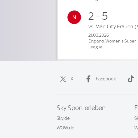
2 - 5
vs.
Man City Frauen
(
21.03.2026
England, Women's Super
League
X
Facebook
Sky Sport erleben
F
Sky.de
S
WOW.de
W