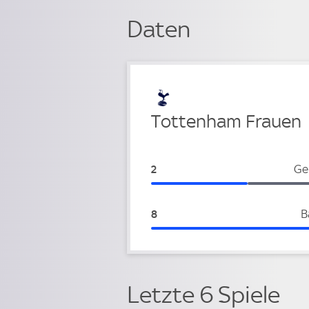
Daten
Verteidigung
Tottenham Frauen
Tottenham Frauen:
Ge
2
Tottenham Frauen:
B
8
Letzte 6 Spiele