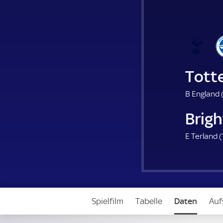
Tott
B England 
Brig
E Terland (
Spielfilm
Tabelle
Daten
Auf