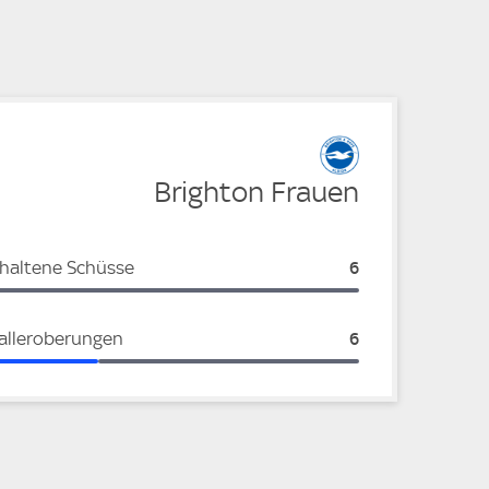
e
Brighton Frauen
haltene Schüsse
Brighton Frauen:
6
alleroberungen
Brighton Frauen:
6