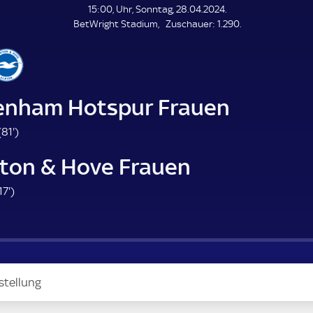
L
15:00, Uhr, Sonntag, 28.04.2024.
E
Z
BetWright Stadium
Zuschauer:
1.290.
N
D
u
E
s
c
h
a
enham Hotspur Frauen
u
e
8
(
81'
)
r
1
hton & Hove Frauen
.
m
1
17'
)
i
7
n
.
u
m
t
i
e
n
stellung
u
t