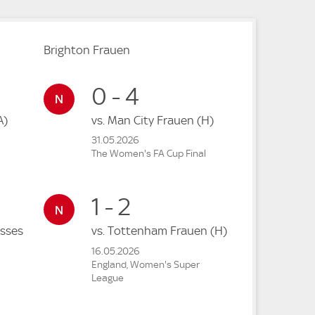
Brighton Frauen
0 - 4
A)
vs.
Man City Frauen
(H)
31.05.2026
The Women's FA Cup Final
1 - 2
esses
vs.
Tottenham Frauen
(H)
16.05.2026
England, Women's Super
League