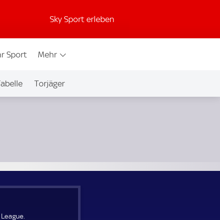
Sky Sport erleben
r Sport
Mehr
abelle
Torjäger
 League.