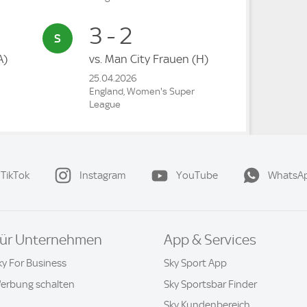
3 - 2
A)
vs.
Man City Frauen
(H)
25.04.2026
England, Women's Super
League
TikTok
Instagram
YouTube
WhatsA
ür Unternehmen
App & Services
ky For Business
Sky Sport App
erbung schalten
Sky Sportsbar Finder
Sky Kundenbereich