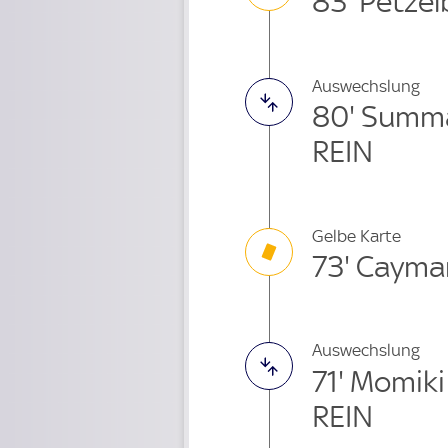
83' Petzel
Auswechslung
80' Summ
REIN
Gelbe Karte
73' Cayma
Auswechslung
71' Momik
REIN