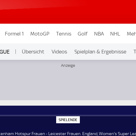
Formel 1
MotoGP
Tennis
Golf
NBA
NHL
Meh
AGUE
Übersicht
Videos
Spielplan & Ergebnisse
T
Ligen & Wettbew.
Women's Super League
S
SPIELENDE
P
I
E
tenham Hotspur Frauen - Leicester Frauen. England, Women's Super Le