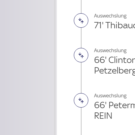
Auswechslung
71' Thiba
Auswechslung
66' Clint
Petzelber
Auswechslung
66' Peter
REIN