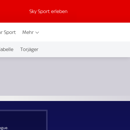
Sky Sport erleben
r Sport
Mehr
abelle
Torjäger
ague.