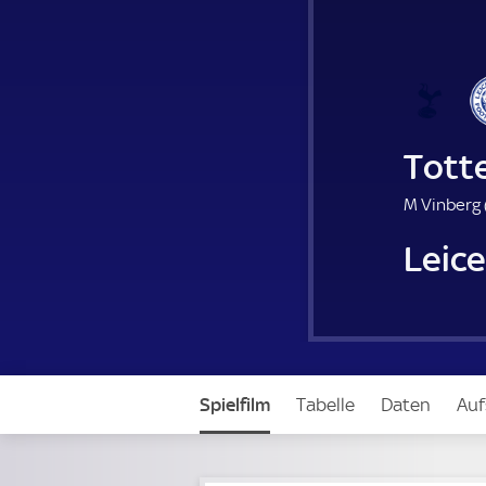
Tott
M Vinberg 
Leic
Spielfilm
Tabelle
Daten
Auf