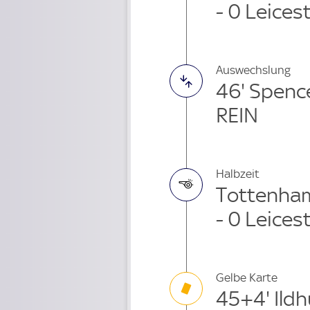
- 0 Leices
Auswechslung
46' Spen
REIN
Halbzeit
Tottenham
- 0 Leices
Gelbe Karte
45+4' Ild