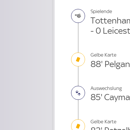
Spielende
Tottenham
- 0 Leices
Gelbe Karte
88' Pelga
Auswechslung
85' Cayma
Gelbe Karte