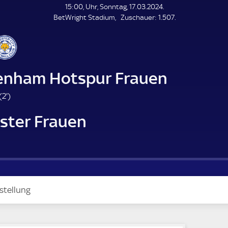
L
15:00, Uhr, Sonntag, 17.03.2024.
E
Z
BetWright Stadium
Zuschauer:
1.507.
N
D
u
E
s
c
h
a
enham Hotspur Frauen
u
e
2
(
2'
)
r
.
ester Frauen
m
i
n
u
t
e
stellung