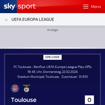
Menü
UEFA EUROPA LEAGUE
FC Toulouse - Benfica; UEFA Europa League Play-Offs
S
SPIELENDE
P
I
FC Toulouse - Benfica. UEFA Europa League Play-Offs.
E
L
18:45, Uhr, Donnerstag, 22.02.2024.
E
Z
Stadium Municipal, Toulouse
Zuschauer:
31.810.
N
D
u
E
s
c
h
FC Toulouse
0
a