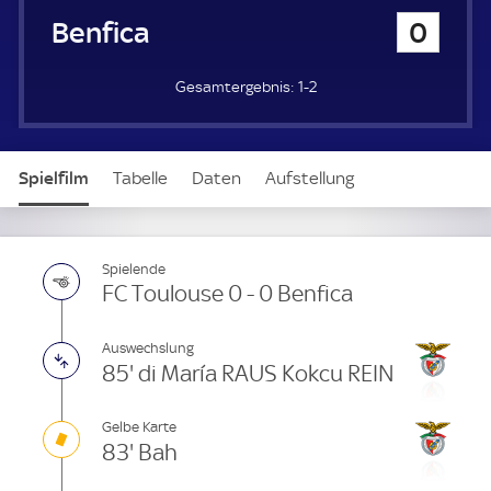
u
Benfica
0
e
r
1-2
Spielfilm
Tabelle
Daten
Aufstellung
Spielende
FC Toulouse 0 - 0 Benfica
Auswechslung
85' di María RAUS Kokcu REIN
Gelbe Karte
83' Bah