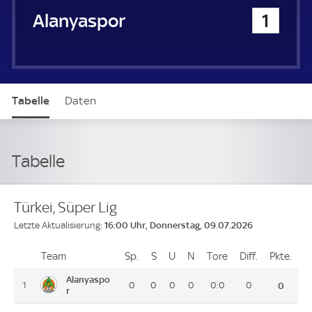
Alanyaspor
1
Tabelle
Daten
Tabelle
Türkei, Süper Lig
16:00 Uhr, Donnerstag, 09.07.2026
Letzte Aktualisierung:
Team
Team
Sp.
Spiele
S
Siege
U
Unentschieden
N
Niederlagen
Tore
Tore
Diff.
Differenz
Pkte.
Pun
Platz
Alanyaspo
1
0
0
0
0
0:0
0
0
r