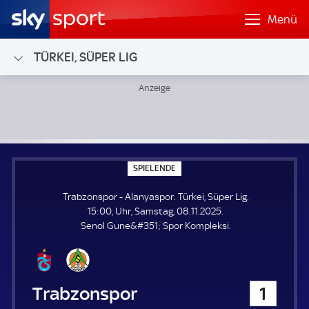
Menü
TÜRKEI, SÜPER LIG
Trabzonspor - Alanyaspor; Türkei, Süper Lig
S
SPIELENDE
P
I
Trabzonspor - Alanyaspor. Türkei, Süper Lig.
E
L
15:00, Uhr, Samstag, 08.11.2025.
E
Senol Gune&#351; Spor Kompleksi.
N
D
E
Trabzonspor
1