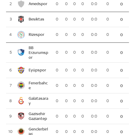
Amedspor
2
0
0
0
0
0:0
0
0
Besiktas
3
0
0
0
0
0:0
0
0
Rizespor
4
0
0
0
0
0:0
0
0
BB
5
Erzurumsp
0
0
0
0
0:0
0
0
or
Eyüpspor
6
0
0
0
0
0:0
0
0
Fenerbahc
7
0
0
0
0
0:0
0
0
e
Galatasara
8
0
0
0
0
0:0
0
0
y
Gazisehir
9
0
0
0
0
0:0
0
0
Gaziantep
Genclerbirl
10
0
0
0
0
0:0
0
0
igi