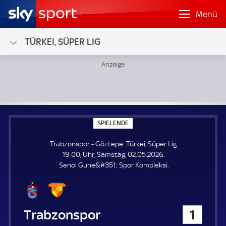
Menü
TÜRKEI, SÜPER LIG
Trabzonspor - Göztepe; Türkei, Süper Lig
S
SPIELENDE
P
I
Trabzonspor - Göztepe. Türkei, Süper Lig.
E
L
19:00, Uhr, Samstag, 02.05.2026.
E
Senol Gune&#351; Spor Kompleksi.
N
D
E
Trabzonspor
1