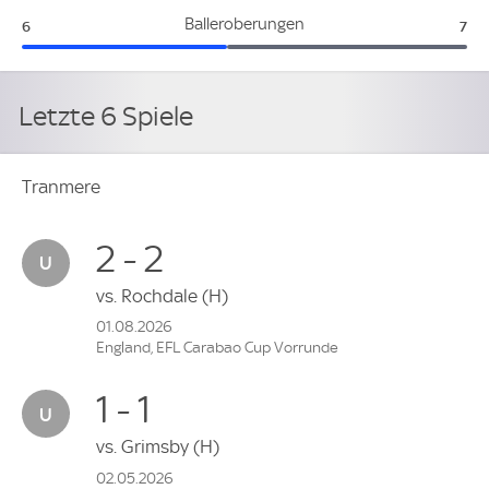
Tranmere:
Che
Balleroberungen
6
7
Letzte 6 Spiele
Tranmere
2 - 2
vs.
Rochdale
(H)
01.08.2026
England, EFL Carabao Cup Vorrunde
1 - 1
vs.
Grimsby
(H)
02.05.2026