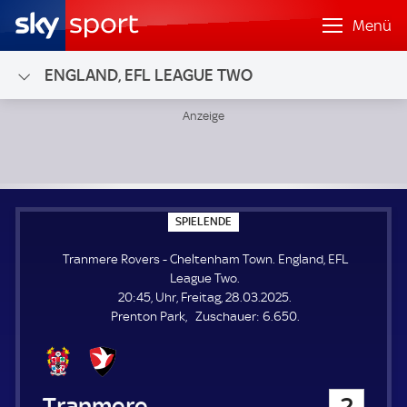
Menü
ENGLAND, EFL LEAGUE TWO
Tranmere Rovers - Cheltenham Town; England, EFL League
S
SPIELENDE
P
I
Tranmere Rovers - Cheltenham Town. England, EFL
E
L
League Two.
E
20:45, Uhr, Freitag, 28.03.2025.
N
D
Z
Prenton Park
Zuschauer:
6.650.
E
u
s
c
h
Tranmere Rovers
2