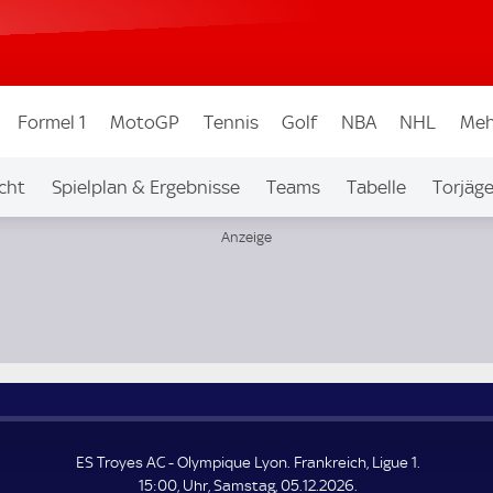
Formel 1
MotoGP
Tennis
Golf
NBA
NHL
Meh
cht
Spielplan & Ergebnisse
Teams
Tabelle
Torjäge
ES Troyes AC - Olympique Lyon. Frankreich, Ligue 1.
15:00, Uhr, Samstag, 05.12.2026.