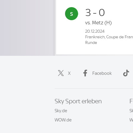
3 - 0
vs.
Metz
(H)
20.12.2024
Frankreich, Coupe de Fran
Runde
X
Facebook
Sky Sport erleben
F
Sky.de
S
WOW.de
W