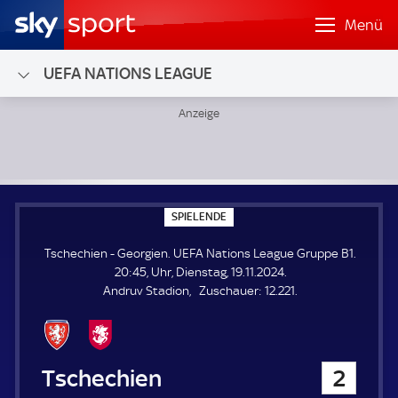
Menü
UEFA NATIONS LEAGUE
Tschechien - Georgien; UEFA Nations League Gruppe B1
S
SPIELENDE
P
I
Tschechien - Georgien. UEFA Nations League Gruppe B1.
E
L
20:45, Uhr, Dienstag, 19.11.2024.
E
Z
Andruv Stadion
Zuschauer:
12.221.
N
D
u
E
s
c
h
Tschechien
2
a