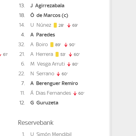
13
J
Agirrezabala
18
Ó
de Marcos
(c)
nute
14
U
Núnez
28. minute
28'
69'
69. minute
4
A
Paredes
32
A
Boiro
89. minute
89'
90'
90. minute
21
A
Herrera
53. minute
61'
61. minute
53'
60'
60. minute
6
M
Vesga Arruti
80'
80. minute
22
N
Serrano
inute
60'
60. minute
7
A
Berenguer Remiro
11
Á
Dias Fernandes
inute
60'
60. minute
12
G
Guruzeta
Reservebank
1
U
Simón Mendibil