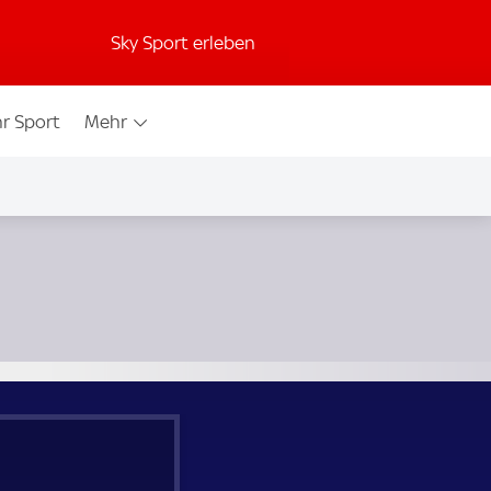
Sky Sport erleben
r Sport
Mehr