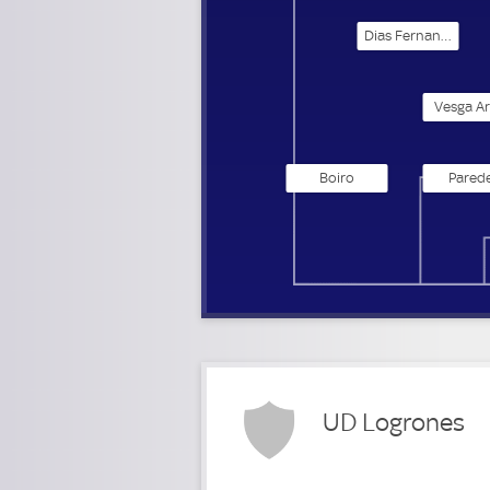
Dias Fernandes
Vesga Ar
Boiro
Pared
UD Logrones