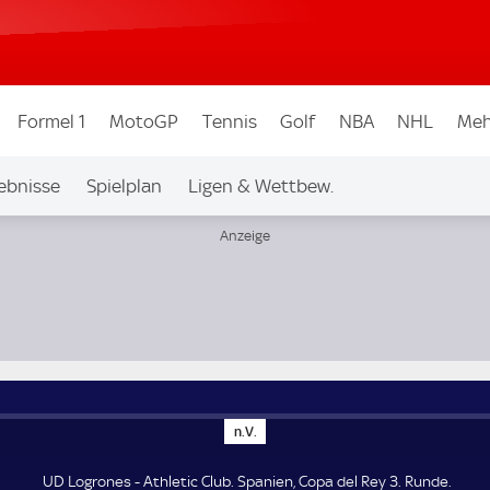
Formel 1
MotoGP
Tennis
Golf
NBA
NHL
Meh
ebnisse
Spielplan
Ligen & Wettbew.
de
n
n.V.
.
V
.
UD Logrones - Athletic Club. Spanien, Copa del Rey 3. Runde.