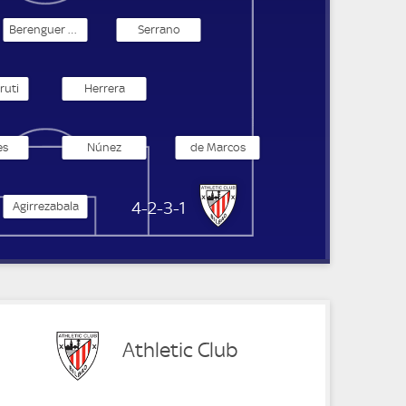
Berenguer Remiro
Serrano
ruti
Herrera
es
Núnez
de Marcos
Athletic Club
4-2-3-1
Agirrezabala
Athletic Club