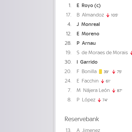
1
E
Royo
(c)
17
B
Almandoz
105'
105. mi
4
J
Monreal
12
E
Moreno
28
P
Arnau
19
S
de Moraes de Morais
30
I
Garrido
20
F
Bonilla
39. minute
39'
75'
75. m
24
E
Facchin
61'
61. minute
7
M
Nájera León
87'
87. m
8
P
López
74'
74. minute
Reservebank
13
A
Jimenez