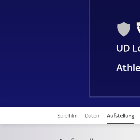
UD L
Athle
Spielfilm
Daten
Aufstellung