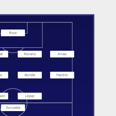
Royo
al
Moreno
Arnau
do
Bonilla
Facchin
León
López
Guruzeta