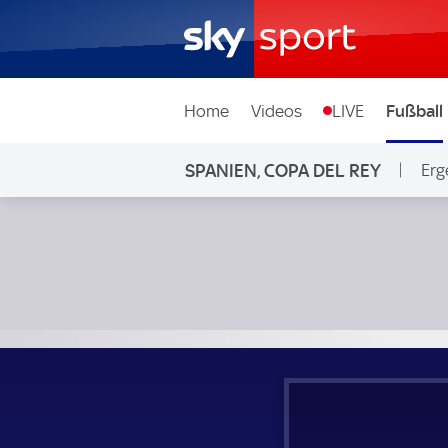
Home
Videos
LIVE
Fußball
SPANIEN, COPA DEL REY
Erg
UD Logrones - Athletic Club; Spanien, Copa del Rey 3. Run