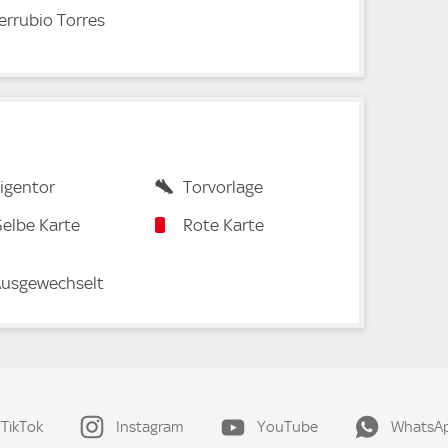
rrubio Torres
igentor
Torvorlage
elbe Karte
Rote Karte
usgewechselt
TikTok
Instagram
YouTube
WhatsA