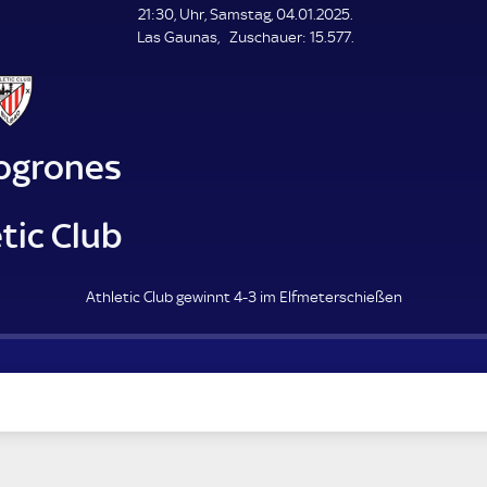
21:30, Uhr, Samstag, 04.01.2025.
Z
Las Gaunas
Zuschauer:
15.577.
u
s
c
h
a
ogrones
u
e
r
tic Club
Athletic Club gewinnt 4-3 im Elfmeterschießen