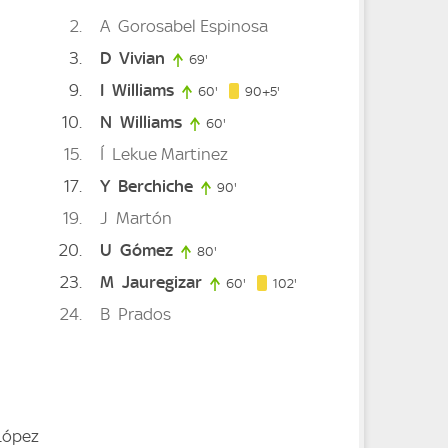
2
A
Gorosabel Espinosa
3
D
Vivian
69'
69. minute
9
I
Williams
95. minute
60'
60. minute
90+5'
10
N
Williams
60'
60. minute
15
Í
Lekue Martinez
17
Y
Berchiche
90'
90. minute
19
J
Martón
20
U
Gómez
minute
80'
80. minute
23
M
Jauregizar
102. minute
60'
60. minute
102'
24
B
Prados
López