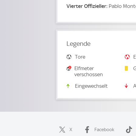
Vierter Offizieller:
Pablo Monte
Legende
Tore
E
Elfmeter
G
verschossen
Eingewechselt
A
X
Facebook