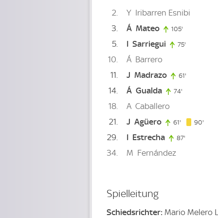
2
Y
Iribarren Esnibi
3
Á
Mateo
105'
105. minute
5
I
Sarriegui
75'
75. minute
10
Á
Barrero
11
J
Madrazo
61'
61. minute
14
Á
Gualda
74'
74. minute
18
A
Caballero
21
J
Agüero
90. 
61'
61. minute
90'
29
I
Estrecha
87'
87. minute
34
M
Fernández
Spielleitung
Schiedsrichter:
Mario Melero 