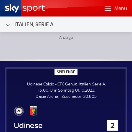
Menü
ITALIEN, SERIE A
Udinese Calcio - CFC Genua; Italien, Serie A
S
SPIELENDE
P
I
Udinese Calcio - CFC Genua. Italien, Serie A.
E
L
15:00, Uhr, Sonntag, 01.10.2023.
E
Z
Dacia Arena
Zuschauer:
20.805.
N
D
u
E
s
c
h
Udinese Calcio
2
a