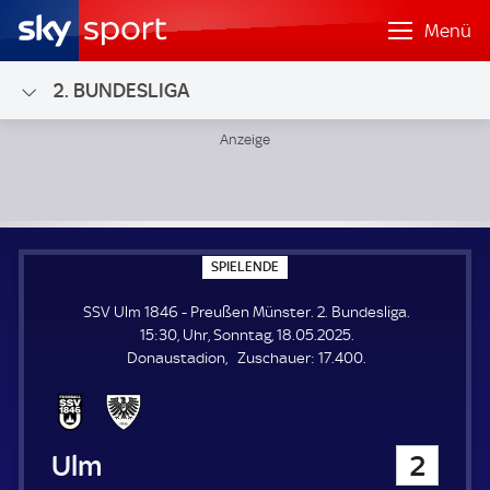
Menü
2. BUNDESLIGA
SSV Ulm 1846 - Preußen Münster; 2. Bundesliga
S
SPIELENDE
P
I
SSV Ulm 1846 - Preußen Münster. 2. Bundesliga.
E
L
15:30, Uhr, Sonntag, 18.05.2025.
E
Z
Donaustadion
Zuschauer:
17.400.
N
D
u
E
s
c
h
SSV Ulm 1846
2
a