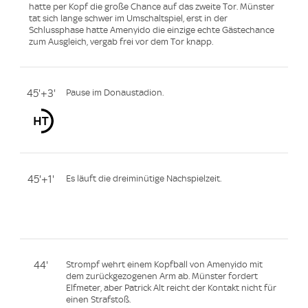
hatte per Kopf die große Chance auf das zweite Tor. Münster
tat sich lange schwer im Umschaltspiel, erst in der
Schlussphase hatte Amenyido die einzige echte Gästechance
zum Ausgleich, vergab frei vor dem Tor knapp.
45'+3'
Pause im Donaustadion.
45'+1'
Es läuft die dreiminütige Nachspielzeit.
44'
Strompf wehrt einem Kopfball von Amenyido mit
dem zurückgezogenen Arm ab. Münster fordert
Elfmeter, aber Patrick Alt reicht der Kontakt nicht für
einen Strafstoß.