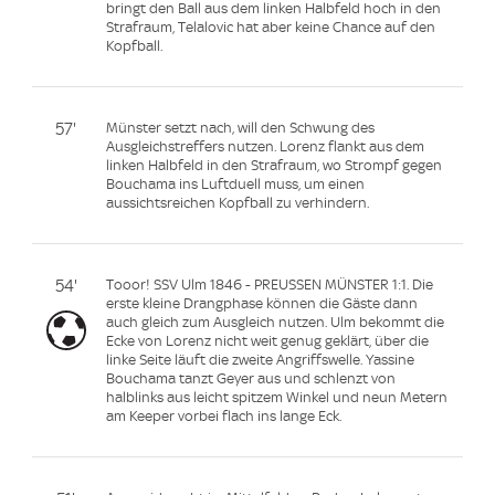
bringt den Ball aus dem linken Halbfeld hoch in den
Strafraum, Telalovic hat aber keine Chance auf den
Kopfball.
57'
Münster setzt nach, will den Schwung des
Ausgleichstreffers nutzen. Lorenz flankt aus dem
linken Halbfeld in den Strafraum, wo Strompf gegen
Bouchama ins Luftduell muss, um einen
aussichtsreichen Kopfball zu verhindern.
54'
Tooor! SSV Ulm 1846 - PREUSSEN MÜNSTER 1:1. Die
erste kleine Drangphase können die Gäste dann
auch gleich zum Ausgleich nutzen. Ulm bekommt die
Ecke von Lorenz nicht weit genug geklärt, über die
linke Seite läuft die zweite Angriffswelle. Yassine
Bouchama tanzt Geyer aus und schlenzt von
halblinks aus leicht spitzem Winkel und neun Metern
am Keeper vorbei flach ins lange Eck.