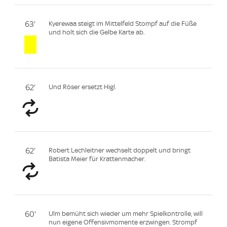
63'
Kyerewaa steigt im Mittelfeld Stompf auf die Füße
und holt sich die Gelbe Karte ab.
62'
Und Röser ersetzt Higl.
62'
Robert Lechleitner wechselt doppelt und bringt
Batista Meier für Krattenmacher.
60'
Ulm bemüht sich wieder um mehr Spielkontrolle, will
nun eigene Offensivmomente erzwingen. Strompf