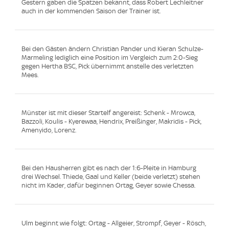
Gestern gaben die Spatzen bekannt, dass Robert Lechleitner
auch in der kommenden Saison der Trainer ist.
Bei den Gästen ändern Christian Pander und Kieran Schulze-
Marmeling lediglich eine Position im Vergleich zum 2:0-Sieg
gegen Hertha BSC, Pick übernimmt anstelle des verletzten
Mees.
Münster ist mit dieser Startelf angereist: Schenk - Mrowca,
Bazzoli, Koulis - Kyerewaa, Hendrix, Preißinger, Makridis - Pick,
Amenyido, Lorenz.
Bei den Hausherren gibt es nach der 1:6-Pleite in Hamburg
drei Wechsel. Thiede, Gaal und Keller (beide verletzt) stehen
nicht im Kader, dafür beginnen Ortag, Geyer sowie Chessa.
Ulm beginnt wie folgt: Ortag - Allgeier, Strompf, Geyer - Rösch,