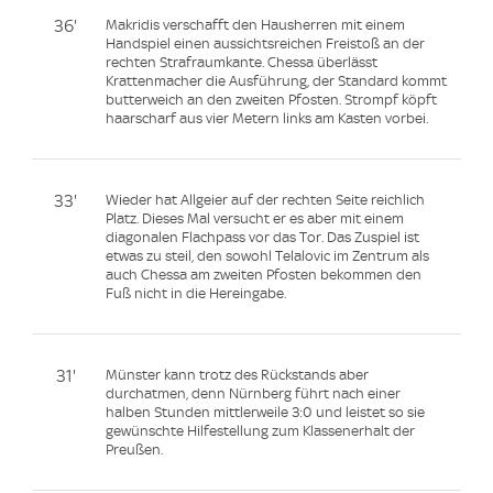
36'
Makridis verschafft den Hausherren mit einem
Handspiel einen aussichtsreichen Freistoß an der
rechten Strafraumkante. Chessa überlässt
Krattenmacher die Ausführung, der Standard kommt
butterweich an den zweiten Pfosten. Strompf köpft
haarscharf aus vier Metern links am Kasten vorbei.
33'
Wieder hat Allgeier auf der rechten Seite reichlich
Platz. Dieses Mal versucht er es aber mit einem
diagonalen Flachpass vor das Tor. Das Zuspiel ist
etwas zu steil, den sowohl Telalovic im Zentrum als
auch Chessa am zweiten Pfosten bekommen den
Fuß nicht in die Hereingabe.
31'
Münster kann trotz des Rückstands aber
durchatmen, denn Nürnberg führt nach einer
halben Stunden mittlerweile 3:0 und leistet so sie
gewünschte Hilfestellung zum Klassenerhalt der
Preußen.