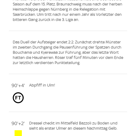
Saison auf dem 15. Platz. Braunschweig muss nach der herben
Heimschlappe gegen Nürnberg in die Relegation mit
Saarbrücken. Ulm tritt nach nur einem Jahr als Vorletzter den
bitteren Gang zurück in die 3. Liga an.
Das Duell der Aufsteiger endet 2:2. Zunächst drehte Münster
im zweiten Durchgang die Pausenführung der Spatzen durch
Bouchama und Kyerewaa zur Führung, aber das letzte Wort
hatten die Hausherren. Röser traf fünf Minuten vor dem Ende
zur letztlich verdienten Punkteteilung.
90'+4'
Abpfiff in Ulm!
90'+2'
Dressel checkt im Mittelfeld Bazzoli zu Boden und
sieht als erster Ulmer an diesem Nachmittag Gelb.