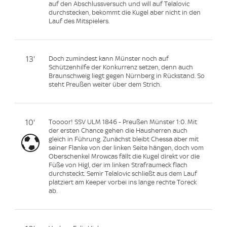
auf den Abschlussversuch und will auf Telalovic
durchstecken, bekommt die Kugel aber nicht in den
Lauf des Mitspielers.
13'
Doch zumindest kann Münster noch auf
Schützenhilfe der Konkurrenz setzen, denn auch
Braunschweig liegt gegen Nürnberg in Rückstand. So
steht Preußen weiter über dem Strich.
10'
Toooor! SSV ULM 1846 - Preußen Münster 1:0. Mit
der ersten Chance gehen die Hausherren auch
gleich in Führung. Zunächst bleibt Chessa aber mit
seiner Flanke von der linken Seite hängen, doch vom
Oberschenkel Mrowcas fällt die Kugel direkt vor die
Füße von Higl, der im linken Strafraumeck flach
durchsteckt. Semir Telalovic schließt aus dem Lauf
platziert am Keeper vorbei ins lange rechte Toreck
ab.