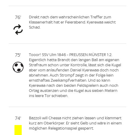
76'
Direkt nach dem wahrscheinlichen Treffer zum
Klassenerhalt hat er Feierabend. Kyerewaa weicht
Schad.
75'
Tooor! SSV Ulm 1846 - PREUSSEN MÜNSTER 1:2.
Eigentlich hatte Brandt den langen Ball am eigenen
Strafraum schon unter Kontrolle, lässt sich die Kugel
aber vom anlaufenden Daniel Kyerewaa doch noch
abnehmen. Auch Strompf zeigt in der Folge kein
ernsthaftes Zweikampfverhalten. Und so kann
Kyerewaa nach den beiden Feldspielern auch noch
Ortag austanzen und die Kugel aus sieben Metern
ins leere Tor schieben.
74'
Bazzoli will Chessa nicht ziehen lassen und klammert
kurz am Oberkörper. Er sieht Gelb und wäre in einem
möglichen Relegationsspiel gesperrt.