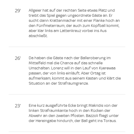
29'
Allgeier hat auf der rechten Seite etwas Platz und
treibt das Spiel gegen ungeordnete Gäste an. Er
sucht dann Krattenmacher mit einer Flanke hoch an
den Fünfmeterraum, der auch zum Kopfball kommt,
aber klar links am Lattenkreuz vorbei ins Aus
abschließt.
26'
Da haben die Gäste nach der Balleroberung im
Mittelfeld mal die Chance auf das schnelle
Umschalten. Lorenz will in den Lauf von Kyerewaa
passen, der von links einläuft. Aber Ortag ist
aufmerksam, kommt aus seinem Kasten und klärt die
Situation an der Strafraumgrenze.
23'
Eine kurz ausgeführte Ecke bringt Makridis von der
linken Strafraumkante hoch in den Rücken der
Abwehr an den zweiten Pfosten. Bazzoli fliegt unter
der Hereingabe hindurch, der Ball geht ins Toraus.