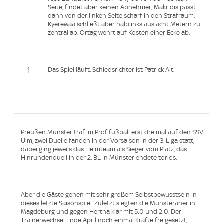
Seite, findet aber keinen Abnehmer, Makridis passt
dann von der linken Seite scharf in den Strafraum,
Kyerewaa schließt aber halblinks aus acht Metern zu
zentral ab. Ortag wehrt auf Kosten einer Ecke ab.
1'
Das Spiel läuft. Schiedsrichter ist Patrick Alt.
Preußen Münster traf im Profifußball erst dreimal auf den SSV
Ulm, zwei Duelle fanden in der Vorsaison in der 3. Liga statt,
dabei ging jeweils das Heimteam als Sieger vom Platz, das
Hinrundenduell in der 2. BL in Münster endete torlos.
Aber die Gäste gehen mit sehr großem Selbstbewusstsein in
dieses letzte Saisonspiel. Zuletzt siegten die Münsteraner in
Magdeburg und gegen Hertha klar mit 5:0 und 2:0. Der
Trainerwechsel Ende April noch einmal Kräfte freigesetzt,