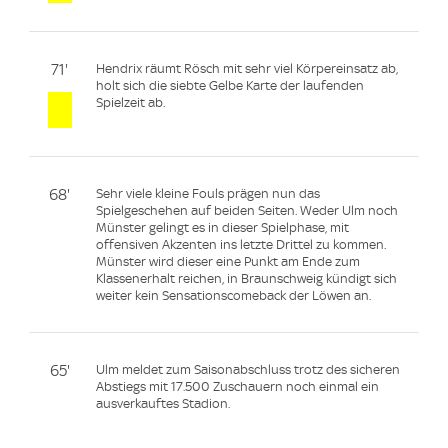
71'
Hendrix räumt Rösch mit sehr viel Körpereinsatz ab,
holt sich die siebte Gelbe Karte der laufenden
Spielzeit ab.
68'
Sehr viele kleine Fouls prägen nun das
Spielgeschehen auf beiden Seiten. Weder Ulm noch
Münster gelingt es in dieser Spielphase, mit
offensiven Akzenten ins letzte Drittel zu kommen.
Münster wird dieser eine Punkt am Ende zum
Klassenerhalt reichen, in Braunschweig kündigt sich
weiter kein Sensationscomeback der Löwen an.
65'
Ulm meldet zum Saisonabschluss trotz des sicheren
Abstiegs mit 17.500 Zuschauern noch einmal ein
ausverkauftes Stadion.