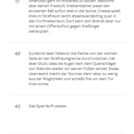
51'
Amenyido geht im Mittelfeld zu Boden, bekommt
aber keinen Freistoß. Krattenbacher passt den
eroberten Ball sofort steil in die Spitze, Chessa spielt
links im Strafraum leicht abseitsverdächtig quer in
den Fünfmeterraum. Dort kann sich Brandt aber nur
mit einem Offensivfoul gegen Preißinger
behaupten.
48'
Zunächst lässt Telalovic die Flanke von der rechten
Seite an der Strafraumgrenze durchrutschen, hat
aber Glück, dass die Kugel nach dem Querschläger
von Makridis wieder vor seinen Füßen landet. Etwas
überrascht macht der Stürmer dann aber zu wenig
aus der Möglichkeit und schießt frei vor dem Tor
links vorbei.
46'
Das Spiel läuft wieder.