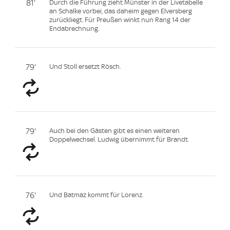
81'
Durch die Führung zieht Münster in der Livetabelle
an Schalke vorbei, das daheim gegen Elversberg
zurückliegt. Für Preußen winkt nun Rang 14 der
Endabrechnung.
79'
Und Stoll ersetzt Rösch.
79'
Auch bei den Gästen gibt es einen weiteren
Doppelwechsel. Ludwig übernimmt für Brandt.
76'
Und Batmaz kommt für Lorenz.