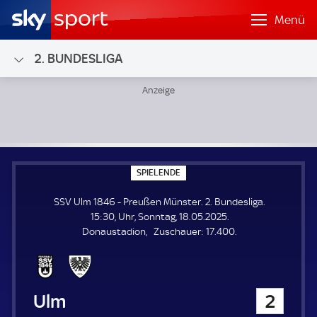
Menü
2. BUNDESLIGA
SSV Ulm 1846 - Preußen Münster; 2. Bundesliga
S
SPIELENDE
P
I
SSV Ulm 1846 - Preußen Münster. 2. Bundesliga.
E
L
15:30, Uhr, Sonntag, 18.05.2025.
E
Z
Donaustadion
Zuschauer:
17.400.
N
D
u
E
s
c
h
SSV Ulm 1846
2
a