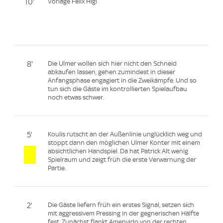
10'
Vorlage Felix Higl
8'
Die Ulmer wollen sich hier nicht den Schneid
abkaufen lassen, gehen zumindest in dieser
Anfangsphase engagiert in die Zweikämpfe. Und so
tun sich die Gäste im kontrollierten Spielaufbau
noch etwas schwer.
5'
Koulis rutscht an der Außenlinie unglücklich weg und
stoppt dann den möglichen Ulmer Konter mit einem
absichtlichen Handspiel. Da hat Patrick Alt wenig
Spielraum und zeigt früh die erste Verwarnung der
Partie.
2'
Die Gäste liefern früh ein erstes Signal, setzen sich
mit aggressivem Pressing in der gegnerischen Hälfte
fest. Zunächst flankt Amenyido von der rechten