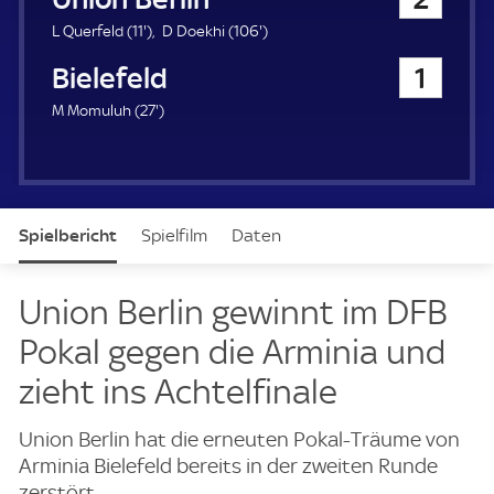
a
u
1
1
L Querfeld (
11'
)
D Doekhi (
106'
)
e
1
0
Arminia Bielefeld
1
r
.
6
m
.
2
M Momuluh (
27'
)
i
m
7
n
i
.
u
n
m
t
u
i
e
t
n
e
Spielbericht
Spielfilm
Daten
u
t
e
Aufstellung
Live
Union Berlin gewinnt im DFB
Pokal gegen die Arminia und
zieht ins Achtelfinale
Union Berlin hat die erneuten Pokal-Träume von
Arminia Bielefeld bereits in der zweiten Runde
zerstört.