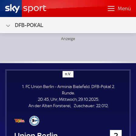
Menü
DFB-POKAL
1. FC Union Berlin - Arminia Bielefeld; DFB-Pokal 2. Runde
n
n.V.
.
V
1. FC Union Berlin - Arminia Bielefeld. DFB-Pokal 2.
.
Runde.
20:45, Uhr, Mittwoch, 29.10.2025.
Z
An der Alten Forsterei
Zuschauer:
22.012.
u
s
c
h
1. FC Union Berlin
2