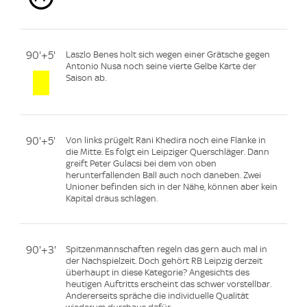
90'+5'
Laszlo Benes holt sich wegen einer Grätsche gegen
Antonio Nusa noch seine vierte Gelbe Karte der
Saison ab.
90'+5'
Von links prügelt Rani Khedira noch eine Flanke in
die Mitte. Es folgt ein Leipziger Querschläger. Dann
greift Peter Gulacsi bei dem von oben
herunterfallenden Ball auch noch daneben. Zwei
Unioner befinden sich in der Nähe, können aber kein
Kapital draus schlagen.
90'+3'
Spitzenmannschaften regeln das gern auch mal in
der Nachspielzeit. Doch gehört RB Leipzig derzeit
überhaupt in diese Kategorie? Angesichts des
heutigen Auftritts erscheint das schwer vorstellbar.
Andererseits spräche die individuelle Qualität