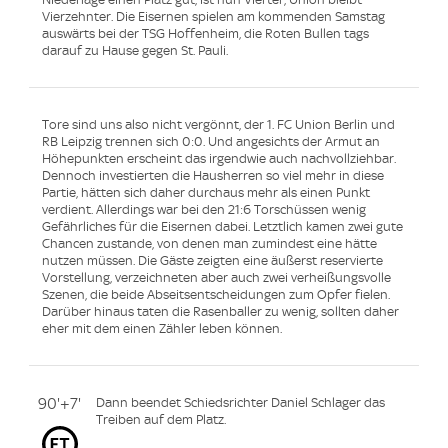
Vierzehnter. Die Eisernen spielen am kommenden Samstag
auswärts bei der TSG Hoffenheim, die Roten Bullen tags
darauf zu Hause gegen St. Pauli.
Tore sind uns also nicht vergönnt, der 1. FC Union Berlin und
RB Leipzig trennen sich 0:0. Und angesichts der Armut an
Höhepunkten erscheint das irgendwie auch nachvollziehbar.
Dennoch investierten die Hausherren so viel mehr in diese
Partie, hätten sich daher durchaus mehr als einen Punkt
verdient. Allerdings war bei den 21:6 Torschüssen wenig
Gefährliches für die Eisernen dabei. Letztlich kamen zwei gute
Chancen zustande, von denen man zumindest eine hätte
nutzen müssen. Die Gäste zeigten eine äußerst reservierte
Vorstellung, verzeichneten aber auch zwei verheißungsvolle
Szenen, die beide Abseitsentscheidungen zum Opfer fielen.
Darüber hinaus taten die Rasenballer zu wenig, sollten daher
eher mit dem einen Zähler leben können.
90'+7'
Dann beendet Schiedsrichter Daniel Schlager das
Treiben auf dem Platz.