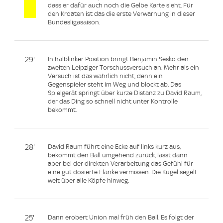
dass er dafür auch noch die Gelbe Karte sieht. Für
den Kroaten ist das die erste Verwarnung in dieser
Bundesligasaison.
29'
In halblinker Position bringt Benjamin Sesko den
zweiten Leipziger Torschussversuch an. Mehr als ein
Versuch ist das wahrlich nicht, denn ein
Gegenspieler steht im Weg und blockt ab. Das
Spielgerät springt über kurze Distanz zu David Raum,
der das Ding so schnell nicht unter Kontrolle
bekommt.
28'
David Raum führt eine Ecke auf links kurz aus,
bekommt den Ball umgehend zurück, lässt dann
aber bei der direkten Verarbeitung das Gefühl für
eine gut dosierte Flanke vermissen. Die Kugel segelt
weit über alle Köpfe hinweg.
25'
Dann erobert Union mal früh den Ball. Es folgt der