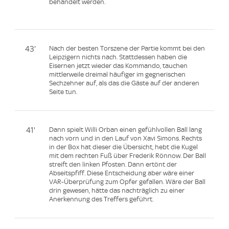
behandelt werden.
43'
Nach der besten Torszene der Partie kommt bei den
Leipzigern nichts nach. Stattdessen haben die
Eisernen jetzt wieder das Kommando, tauchen
mittlerweile dreimal häufiger im gegnerischen
Sechzehner auf, als das die Gäste auf der anderen
Seite tun.
41'
Dann spielt Willi Orban einen gefühlvollen Ball lang
nach vorn und in den Lauf von Xavi Simons. Rechts
in der Box hat dieser die Übersicht, hebt die Kugel
mit dem rechten Fuß über Frederik Rönnow. Der Ball
streift den linken Pfosten. Dann ertönt der
Abseitspfiff. Diese Entscheidung aber wäre einer
VAR-Überprüfung zum Opfer gefallen. Wäre der Ball
drin gewesen, hätte das nachträglich zu einer
Anerkennung des Treffers geführt.