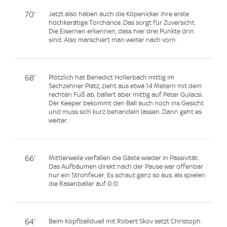
70'
Jetzt also haben auch die Köpenicker ihre erste
hochkarätige Torchance. Das sorgt für Zuversicht.
Die Eisernen erkennen, dass hier drei Punkte drin
sind. Also marschiert man weiter nach vorn.
68'
Plötzlich hat Benedict Hollerbach mittig im
Sechzehner Platz, zieht aus etwa 14 Metern mit dem
rechten Fuß ab, ballert aber mittig auf Peter Gulacsi.
Der Keeper bekommt den Ball auch noch ins Gesicht
und muss sich kurz behandeln lassen. Dann geht es
weiter.
66'
Mittlerweile verfallen die Gäste wieder in Passivität.
Das Aufbäumen direkt nach der Pause war offenbar
nur ein Strohfeuer. Es schaut ganz so aus, als spielen
die Rasenballer auf 0:0.
64'
Beim Kopfballduell mit Robert Skov setzt Christoph