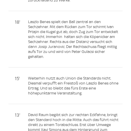
zurückhaltend zu Werke.
18'
Laszlo Benes spielt den Ball zentral an den
Sechzehner. Mit dem Rücken zum Tor schirmt Ivan
Prtajin die Kugel gut ab, doch Zug zum Tor entwickelt
sich nicht. Immerhin halten sich die Köpenicker am
Sechzehner. Rechts aus der Distanz versucht sich
dann Josip Juranovic. Der Rechtsschuss fliegt mittig
aufs Tor zu und wird von Peter Gulacsi sicher
gehalten.
15'
Weiterhin nutzt auch Union die Standards nicht.
Diesmal verpufft ein Freistoß von Laszlo Benes ohne
Ertrag. Und so bleibt das fürs Erste eine
höhepunktarme Veranstaltung.
13'
David Raum begibt sich zur rechten Eckfahne, bringt
den Standard hoch in die Mitte. Auch das führt nicht
direkt zu einem Torabschluss. Erst über Umwege
kommt Xavi Simons aus dem Hintergrund zum