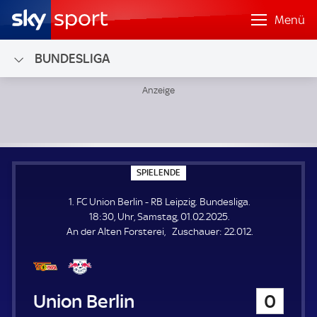
Menü
BUNDESLIGA
1. FC Union Berlin - RB Leipzig; Bundesliga
S
SPIELENDE
P
I
1. FC Union Berlin - RB Leipzig. Bundesliga.
E
L
18:30, Uhr, Samstag, 01.02.2025.
E
Z
An der Alten Forsterei
Zuschauer:
22.012.
N
D
u
E
s
c
h
1. FC Union Berlin
0
a