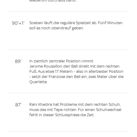
wiederum durchaus dafür.
90'+1'
Soeben läuft die reguläre Spielzeit ab. Fünf Minuten
soll es noch obendrauf geben.
89'
In ziemlich zentraler Position nimmt
Jerome Roussillon den Ball direkt mit dem rechten
Fuß. Aus etwa 17 Metern - also in allerbester Position
- setzt der Franzose den Ball ein, zwei Meter über die
Querlatte.
87'
Rani Khedira hat Probleme mit dem rechten Schuh,
muss das mit Tape richten. Für einen Schuhwechsel
fehlt in dieser Schlussphase die Zeit.