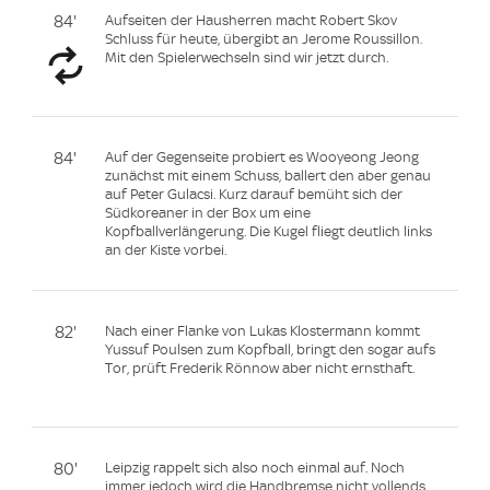
84'
Aufseiten der Hausherren macht Robert Skov
Schluss für heute, übergibt an Jerome Roussillon.
Mit den Spielerwechseln sind wir jetzt durch.
84'
Auf der Gegenseite probiert es Wooyeong Jeong
zunächst mit einem Schuss, ballert den aber genau
auf Peter Gulacsi. Kurz darauf bemüht sich der
Südkoreaner in der Box um eine
Kopfballverlängerung. Die Kugel fliegt deutlich links
an der Kiste vorbei.
82'
Nach einer Flanke von Lukas Klostermann kommt
Yussuf Poulsen zum Kopfball, bringt den sogar aufs
Tor, prüft Frederik Rönnow aber nicht ernsthaft.
80'
Leipzig rappelt sich also noch einmal auf. Noch
immer jedoch wird die Handbremse nicht vollends