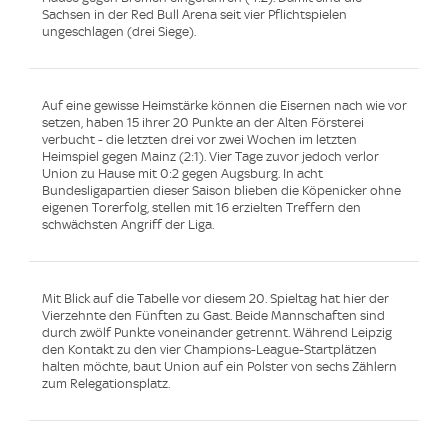
Sachsen in der Red Bull Arena seit vier Pflichtspielen
ungeschlagen (drei Siege).
Auf eine gewisse Heimstärke können die Eisernen nach wie vor
setzen, haben 15 ihrer 20 Punkte an der Alten Försterei
verbucht - die letzten drei vor zwei Wochen im letzten
Heimspiel gegen Mainz (2:1). Vier Tage zuvor jedoch verlor
Union zu Hause mit 0:2 gegen Augsburg. In acht
Bundesligapartien dieser Saison blieben die Köpenicker ohne
eigenen Torerfolg, stellen mit 16 erzielten Treffern den
schwächsten Angriff der Liga.
Mit Blick auf die Tabelle vor diesem 20. Spieltag hat hier der
Vierzehnte den Fünften zu Gast. Beide Mannschaften sind
durch zwölf Punkte voneinander getrennt. Während Leipzig
den Kontakt zu den vier Champions-League-Startplätzen
halten möchte, baut Union auf ein Polster von sechs Zählern
zum Relegationsplatz.