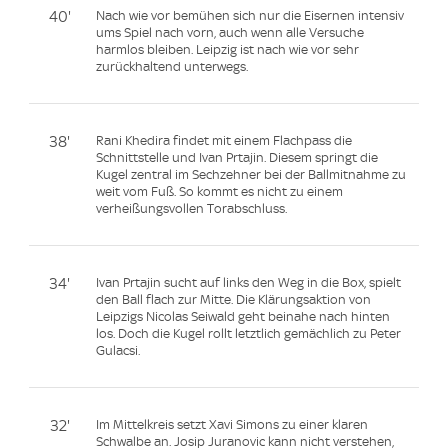
40'
Nach wie vor bemühen sich nur die Eisernen intensiv
ums Spiel nach vorn, auch wenn alle Versuche
harmlos bleiben. Leipzig ist nach wie vor sehr
zurückhaltend unterwegs.
38'
Rani Khedira findet mit einem Flachpass die
Schnittstelle und Ivan Prtajin. Diesem springt die
Kugel zentral im Sechzehner bei der Ballmitnahme zu
weit vom Fuß. So kommt es nicht zu einem
verheißungsvollen Torabschluss.
34'
Ivan Prtajin sucht auf links den Weg in die Box, spielt
den Ball flach zur Mitte. Die Klärungsaktion von
Leipzigs Nicolas Seiwald geht beinahe nach hinten
los. Doch die Kugel rollt letztlich gemächlich zu Peter
Gulacsi.
32'
Im Mittelkreis setzt Xavi Simons zu einer klaren
Schwalbe an. Josip Juranovic kann nicht verstehen,