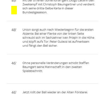
49'
Mit der offenen Sohle voran geht Diogo Leite in den
Zweikampf mit Christoph Baumgartner und verdient
sich seine dritte Gelbe Karte in dieser
Bundesligasaison.
48'
Union sorgt auch nach Wiederbeginn für die ersten
Akzente. Bei einer Flanke von der linken Seite
schraubt sich im Sechzehner Ivan Prtajin in die Höhe
und köpft aufs Tor. Peter Gulacsi ist aufmerksam
und fängt den Ball sicher.
46'
Ohne personelle Veränderungen schickt Steffen
Baumgart seine Mannschaft in den zweiten
Spielabschnitt.
46'
Jetzt rollt der Ball wieder an der Alten Försterei.