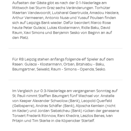
Aufseiten der Gäste gibt es nach der 0:1-Niederlage am
Mittwoch bei Sturm Graz sechs Veränderungen. Torhüter
Maarten Vandevoordt, Lutsharel Geertruida, Amadou Haidara,
Arthur Vermeeren, Antonio Nusa und Yussuf Poulsen finden
sich auf Leipzigs Bank wieder. Dafür beordert Marco Rose
heute Peter Gulacsi, Lukas Klostermann, Ridle Baku, David
Raum, Xavi Simons und Benjamin Sesko von Beginn an auf
den Platz.
Für RB Leipzig stehen anfangs folgende elf Spieler auf dem
Rasen: Gulacsi - Klostermann, Orban, Bitshiabu - Baku,
Baumgartner, Seiwald, Raum - Simons - Openda, Sesko.
Im Vergleich zur 0:3-Niederlage am vergangenen Sonntag auf
St. Pauli nimmt Steffen Baumgart fünf Wechsel vor. Anstelle
von Keeper Alexander Schwolow (Bank), Leopold Querfeld
(Gelbsperre), Andras Schäfer (Bank), Aljoscha Kemlein (nicht
im Kader) und Jordan Siebatcheu (Bank) rücken der genesene
Torwart Frederik Rönnow, Rani Khedira, Laszlos Benes, Ivan
Prtajin und Tim Skarke in die Köpenicker Startelf.