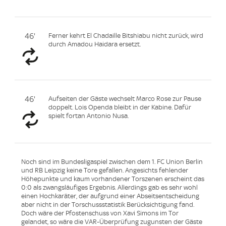
46'
Ferner kehrt El Chadaille Bitshiabu nicht zurück, wird
durch Amadou Haidara ersetzt.
46'
Aufseiten der Gäste wechselt Marco Rose zur Pause
doppelt. Lois Openda bleibt in der Kabine. Dafür
spielt fortan Antonio Nusa.
Noch sind im Bundesligaspiel zwischen dem 1. FC Union Berlin
und RB Leipzig keine Tore gefallen. Angesichts fehlender
Höhepunkte und kaum vorhandener Torszenen erscheint das
0:0 als zwangsläufiges Ergebnis. Allerdings gab es sehr wohl
einen Hochkaräter, der aufgrund einer Abseitsentscheidung
aber nicht in der Torschussstatistik Berücksichtigung fand.
Doch wäre der Pfostenschuss von Xavi Simons im Tor
gelandet, so wäre die VAR-Überprüfung zugunsten der Gäste