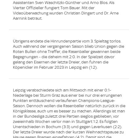
Assistenten Sven Waschitzki-Günther und Arno Blos. Als
Vierter Offizieller fungiert Tom Bauer. Mit der
Videoüberwachung wurden Christian Dingert und Dr. Arne
Aarnink betraut.
Übrigens endete die Hinrundenpartie vom 3. Spieltag torlos.
Auch während der vergangenen Saison blieb Union gegen die
Roten Bullen ohne Treffer, die Rasenballer gewannen beide
Begegnungen - die daheim mit 2:0. In der Spielzeit davor
gelang den Eisernen der letzte Dreier, den fuhren die
Köpenicker im Februar 2023 in Leipzig ein (1:2).
Leipzig verabschiedete sich am Mittwoch mit einer 0:1-
Niederlage bei Sturm Graz aus einer bei nur drei errungenen
Punkten enttäuschend verlaufenen Champions-League-
Saison. Dennoch wollen die Rasenballer natürlich zurück in die
Königsklasse, auch um es besser zu machen. Allerdings ist man
in der Bundesliga zuletzt drei Partien sieglos geblieben, vor
zweieinhalb Wochen verlor man in Stuttgart 1:2. Es folgten
Unentschieden in Bochum (3:3) und gegen Leverkusen (2:2).
Der letzte Dreier wurde nach der kurzen Weihnachtspause zu
Hause gegen Bremen eingefahren (4:2). Damit sind die