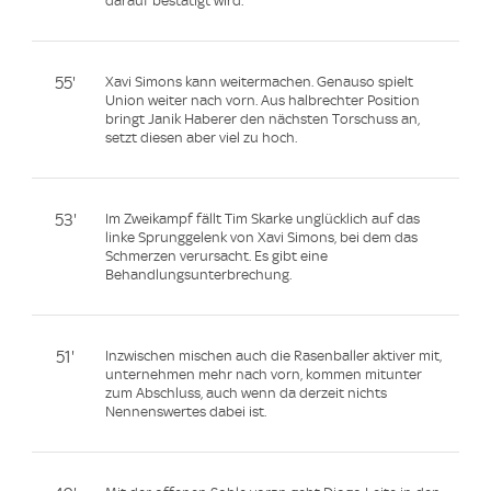
darauf bestätigt wird.
55'
Xavi Simons kann weitermachen. Genauso spielt
Union weiter nach vorn. Aus halbrechter Position
bringt Janik Haberer den nächsten Torschuss an,
setzt diesen aber viel zu hoch.
53'
Im Zweikampf fällt Tim Skarke unglücklich auf das
linke Sprunggelenk von Xavi Simons, bei dem das
Schmerzen verursacht. Es gibt eine
Behandlungsunterbrechung.
51'
Inzwischen mischen auch die Rasenballer aktiver mit,
unternehmen mehr nach vorn, kommen mitunter
zum Abschluss, auch wenn da derzeit nichts
Nennenswertes dabei ist.