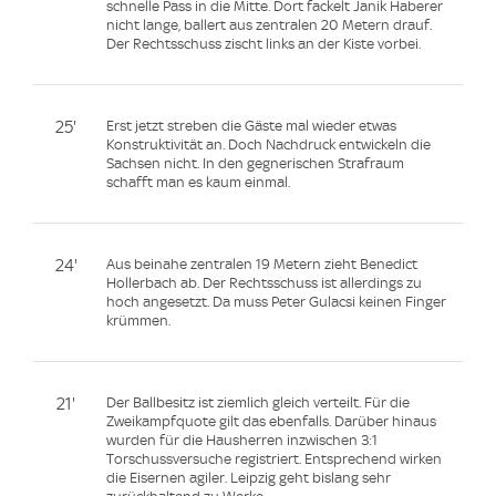
schnelle Pass in die Mitte. Dort fackelt Janik Haberer
nicht lange, ballert aus zentralen 20 Metern drauf.
Der Rechtsschuss zischt links an der Kiste vorbei.
25'
Erst jetzt streben die Gäste mal wieder etwas
Konstruktivität an. Doch Nachdruck entwickeln die
Sachsen nicht. In den gegnerischen Strafraum
schafft man es kaum einmal.
24'
Aus beinahe zentralen 19 Metern zieht Benedict
Hollerbach ab. Der Rechtsschuss ist allerdings zu
hoch angesetzt. Da muss Peter Gulacsi keinen Finger
krümmen.
21'
Der Ballbesitz ist ziemlich gleich verteilt. Für die
Zweikampfquote gilt das ebenfalls. Darüber hinaus
wurden für die Hausherren inzwischen 3:1
Torschussversuche registriert. Entsprechend wirken
die Eisernen agiler. Leipzig geht bislang sehr