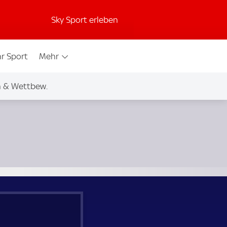
Sky Sport erleben
r Sport
Mehr
n & Wettbew.