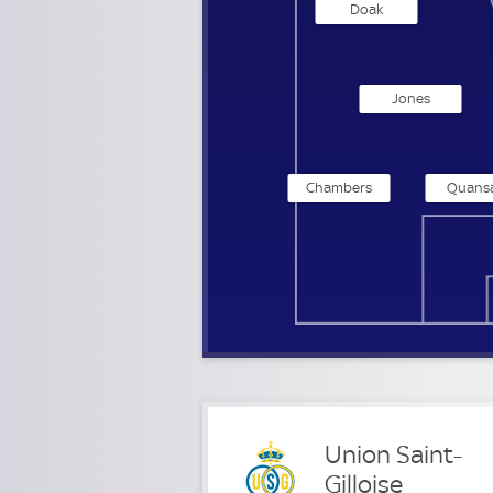
Doak
Jones
Chambers
Quans
Union Saint-
Gilloise