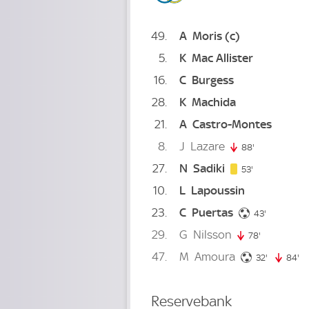
49
A
Moris
(c)
5
K
Mac Allister
16
C
Burgess
28
K
Machida
21
A
Castro-Montes
8
J
Lazare
88'
88. minute
27
N
Sadiki
53. minute
53'
10
L
Lapoussin
23
C
Puertas
43. minute
43'
29
G
Nilsson
78'
78. minute
47
M
Amoura
32. minut
32'
84'
84
Reservebank