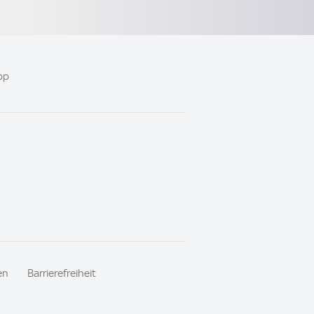
pp
en
Barrierefreiheit