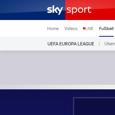
Home
Videos
LIVE
Fußball
UEFA EUROPA LEAGUE
Übers
Union Saint-Gilloise - Liverpool; UEFA Europa League Grup