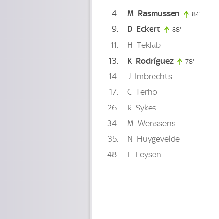
4
M
Rasmussen
84'
84. m
9
D
Eckert
88'
88. minute
11
H
Teklab
13
K
Rodríguez
78'
78. minu
14
J
Imbrechts
17
C
Terho
26
R
Sykes
34
M
Wenssens
35
N
Huygevelde
48
F
Leysen