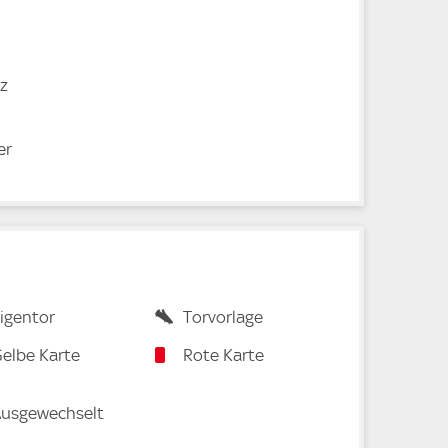
tz
er
igentor
Torvorlage
elbe Karte
Rote Karte
usgewechselt