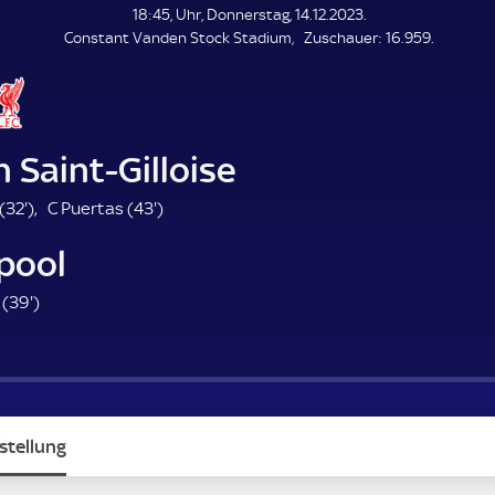
L
18:45, Uhr, Donnerstag, 14.12.2023.
E
Z
Constant Vanden Stock Stadium
Zuschauer:
16.959.
N
D
u
E
s
c
h
a
 Saint-Gilloise
u
e
3
4
(
32'
)
C Puertas (
43'
)
r
2
3
pool
.
.
m
m
3
 (
39'
)
i
i
9
n
n
.
u
u
m
t
t
i
e
e
n
stellung
u
t