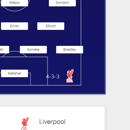
Gakpo
Gordon
Endo
Elliott
ah
Konate
Bradley
Kelleher
Liverpool
4-3-3
Liverpool