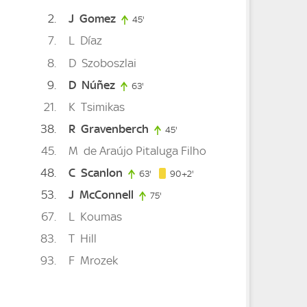
2
J
Gomez
inute
45'
45. minute
7
L
Díaz
8
D
Szoboszlai
9
D
Núñez
te
63'
63. minute
21
K
Tsimikas
38
R
Gravenberch
45'
45. minute
45
M
de Araújo Pitaluga Filho
48
C
Scanlon
92. minute
63'
63. minute
90+2'
53
J
McConnell
75'
75. minute
67
L
Koumas
83
T
Hill
93
F
Mrozek