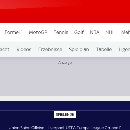
Formel 1
MotoGP
Tennis
Golf
NBA
NHL
Meh
icht
Videos
Ergebnisse
Spielplan
Tabelle
Lige
pe E
S
SPIELENDE
P
I
E
Union Saint-Gilloise - Liverpool. UEFA Europa League Gruppe E.