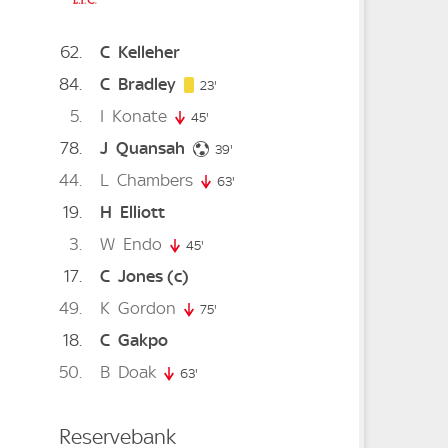
62
C
Kelleher
84
C
Bradley
23. minute
23'
5
I
Konate
45'
45. minute
78
J
Quansah
39. minute
39'
44
L
Chambers
63'
63. minute
19
H
Elliott
3
W
Endo
45'
45. minute
17
C
Jones
(c)
49
K
Gordon
75'
75. minute
18
C
Gakpo
50
B
Doak
e
. minute
63'
63. minute
Reservebank