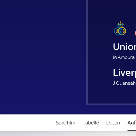
Union
M Amoura 
Liver
J Quansah
Spielfilm
Tabelle
Daten
Auf