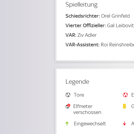
Spielleitung
Schiedsrichter:
Orel Grinfeld
Vierter Offizieller:
Gal Leibovi
VAR:
Ziv Adler
VAR-Assistent:
Roi Reinshreib
Legende
Tore
E
Elfmeter
G
verschossen
Eingewechselt
A