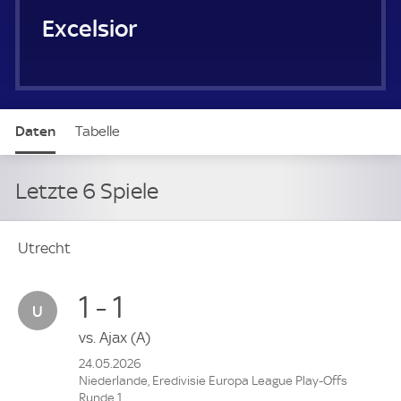
Excelsior Rotterdam
Daten
Tabelle
Letzte 6 Spiele
Utrecht
1 - 1
vs.
Ajax
(A)
24.05.2026
Niederlande, Eredivisie Europa League Play-Offs
Runde 1