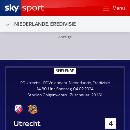
Menü
NIEDERLANDE, EREDIVISIE
FC Utrecht - FC Volendam; Niederlande, Eredivisie
S
SPIELENDE
P
I
FC Utrecht - FC Volendam. Niederlande, Eredivisie.
E
L
14:30, Uhr, Sonntag, 04.02.2024.
E
Z
Stadion Galgenwaard
Zuschauer:
20.161.
N
D
u
E
s
c
h
FC Utrecht
4
a