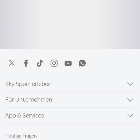
Sky Sport erleben
Für Unternehmen
App & Services
Häufige Fragen