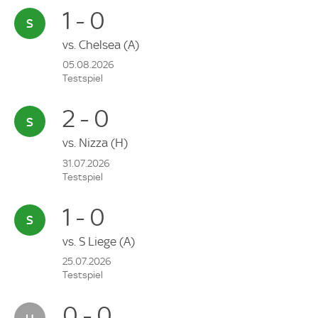
1 - 0
vs.
Chelsea
(A)
05.08.2026
Testspiel
2 - 0
vs.
Nizza
(H)
31.07.2026
Testspiel
1 - 0
vs.
S Liege
(A)
25.07.2026
Testspiel
0 - 0