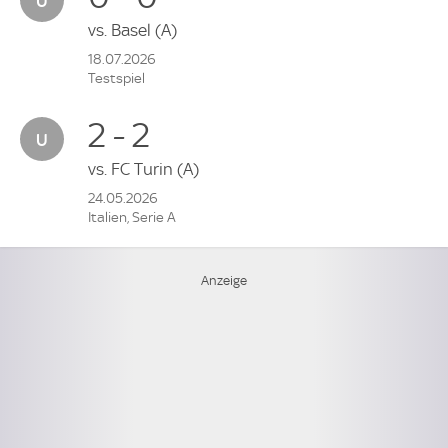
vs.
Basel
(A)
18.07.2026
Testspiel
2 - 2
vs.
FC Turin
(A)
24.05.2026
Italien, Serie A