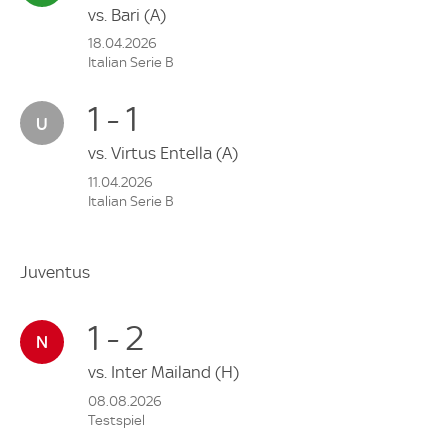
vs.
Bari
(A)
18.04.2026
Italian Serie B
1 - 1
vs.
Virtus Entella
(A)
11.04.2026
Italian Serie B
Juventus
1 - 2
vs.
Inter Mailand
(H)
08.08.2026
Testspiel