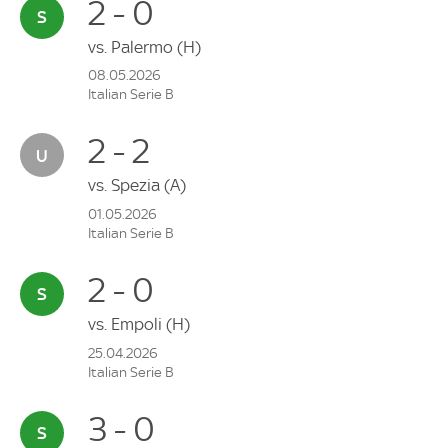
2 - 0
vs.
Palermo
(H)
08.05.2026
Italian Serie B
2 - 2
vs.
Spezia
(A)
01.05.2026
Italian Serie B
2 - 0
vs.
Empoli
(H)
25.04.2026
Italian Serie B
3 - 0