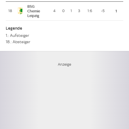
BSG
18
Chemie
4
0
1
3
1:6
-5
1
Leipzig
Legende
1.: Aufsteiger
18.: Absteiger