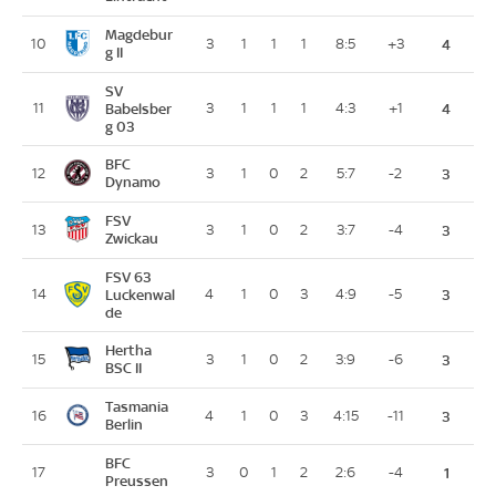
Magdebur
10
3
1
1
1
8:5
+3
4
g II
SV
11
Babelsber
3
1
1
1
4:3
+1
4
g 03
BFC
12
3
1
0
2
5:7
-2
3
Dynamo
FSV
13
3
1
0
2
3:7
-4
3
Zwickau
FSV 63
14
Luckenwal
4
1
0
3
4:9
-5
3
de
Hertha
15
3
1
0
2
3:9
-6
3
BSC II
Tasmania
16
4
1
0
3
4:15
-11
3
Berlin
BFC
17
3
0
1
2
2:6
-4
1
Preussen