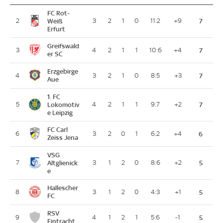
FC Rot-
2
Weiß
3
2
1
0
11:2
+9
7
Erfurt
Greifswald
3
4
2
1
1
10:6
+4
7
er SC
Erzgebirge
4
3
2
1
0
8:5
+3
7
Aue
1. FC
5
Lokomotiv
4
2
1
1
9:7
+2
7
e Leipzig
FC Carl
6
3
2
0
1
6:2
+4
6
Zeiss Jena
VSG
7
Altglienick
3
1
2
0
8:6
+2
5
e
Hallescher
8
3
1
2
0
4:3
+1
5
FC
RSV
9
4
1
2
1
5:6
-1
5
Eintracht