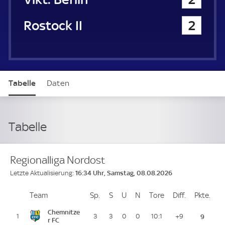
FC Hansa Rostock II
2
Tabelle
Daten
Tabelle
Regionalliga Nordost
16:34 Uhr, Samstag, 08.08.2026
Letzte Aktualisierung:
Team
Team
Sp.
Spiele
S
Siege
U
Unentschieden
N
Niederlagen
Tore
Tore
Diff.
Differenz
Pkte.
Pun
Platz
Chemnitze
1
3
3
0
0
10:1
+9
9
r FC