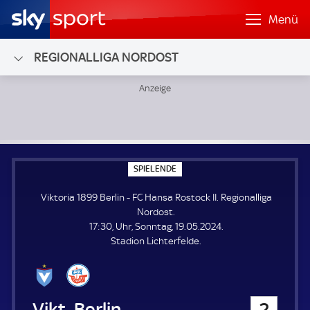
Menü
REGIONALLIGA NORDOST
Viktoria 1899 Berlin - FC Hansa Rostock II; Regionalliga No
S
SPIELENDE
P
I
Viktoria 1899 Berlin - FC Hansa Rostock II. Regionalliga
E
L
Nordost.
E
17:30, Uhr, Sonntag, 19.05.2024.
N
D
Stadion Lichterfelde.
E
Viktoria 1899 Berlin
2