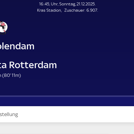
L
16:45, Uhr, Sonntag, 21.12.2025.
E
Z
Kras Stadion
Zuschauer:
6.907.
N
D
u
E
s
c
h
a
olendam
u
e
r
ta Rotterdam
8
 (
80'
11m)
0
.
m
i
n
stellung
u
t
e