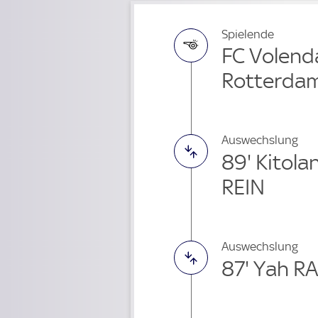
Spielende
FC Volend
Rotterda
Auswechslung
89' Kitola
REIN
Auswechslung
87' Yah R