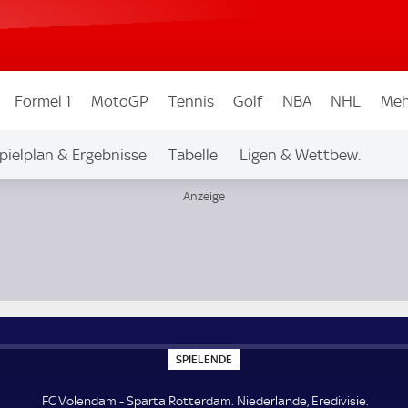
Formel 1
MotoGP
Tennis
Golf
NBA
NHL
Meh
pielplan & Ergebnisse
Tabelle
Ligen & Wettbew.
S
SPIELENDE
P
I
E
FC Volendam - Sparta Rotterdam. Niederlande, Eredivisie.