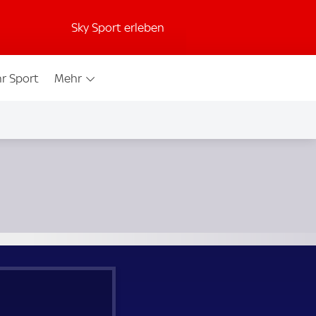
Sky Sport erleben
r Sport
Mehr