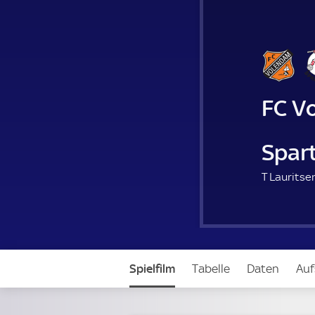
FC V
Spar
T Lauritsen
Spielfilm
Tabelle
Daten
Auf