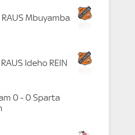
la RAUS Mbuyamba
 RAUS Ideho REIN
am 0 - 0 Sparta
m