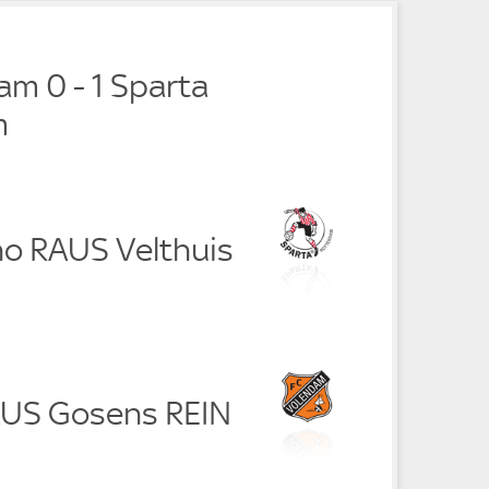
am 0 - 1 Sparta
m
no RAUS Velthuis
AUS Gosens REIN