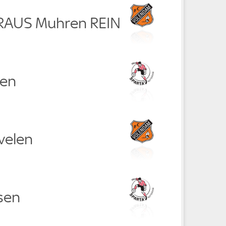
 RAUS Muhren REIN
sen
velen
sen