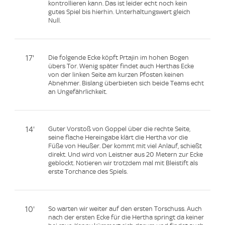
kontrollieren kann. Das ist leider echt noch kein
gutes Spiel bis hierhin. Unterhaltungswert gleich
Null.
17'
Die folgende Ecke köpft Prtajin im hohen Bogen
übers Tor. Wenig später findet auch Herthas Ecke
von der linken Seite am kurzen Pfosten keinen
Abnehmer. Bislang überbieten sich beide Teams echt
an Ungefährlichkeit.
14'
Guter Vorstoß von Goppel über die rechte Seite,
seine flache Hereingabe klärt die Hertha vor die
Füße von Heußer. Der kommt mit viel Anlauf, schießt
direkt. Und wird von Leistner aus 20 Metern zur Ecke
geblockt. Notieren wir trotzdem mal mit Bleistift als
erste Torchance des Spiels.
10'
So warten wir weiter auf den ersten Torschuss. Auch
nach der ersten Ecke für die Hertha springt da keiner