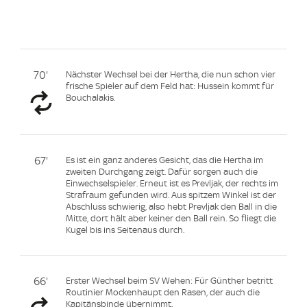
70'
Nächster Wechsel bei der Hertha, die nun schon vier
frische Spieler auf dem Feld hat: Hussein kommt für
Bouchalakis.
67'
Es ist ein ganz anderes Gesicht, das die Hertha im
zweiten Durchgang zeigt. Dafür sorgen auch die
Einwechselspieler. Erneut ist es Prevljak, der rechts im
Strafraum gefunden wird. Aus spitzem Winkel ist der
Abschluss schwierig, also hebt Prevljak den Ball in die
Mitte, dort hält aber keiner den Ball rein. So fliegt die
Kugel bis ins Seitenaus durch.
66'
Erster Wechsel beim SV Wehen: Für Günther betritt
Routinier Mockenhaupt den Rasen, der auch die
Kapitänsbinde übernimmt.