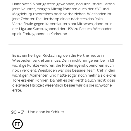
Hannover 96 hat gestern gewonnen, dadurch ist die Hertha
jetzt Neunter, morgen Mittag könnten auch der KSC und
Magdeburg theoretisch noch vorbeiziehen. Wiesbaden ist
jetzt Zehnter. Die Hertha spielt als nächstes das Pokal-
Viertelfinale gegen Kaiserslautern am Mittwoch, dann ist in
der Liga am Samstagabend der HSV zu Besuch. Wiesbaden
spielt Freitagabend in Karlsruhe.
Es ist ein heftiger Rückschlag, den die Hertha heute in
Wiesbaden verkraften muss. Denn nicht nur gehen beim 1:3
wichtige Punkte verloren, die Niederlage ist obendrein auch
noch verdient. Wiesbaden war das bessere Team, traf in den
wichtigen Momenten und hätte sogar noch mehr als die drei
Tore erzielen können. Da half es der Hertha auch nicht, dass
die zweite Halbzeit wesentlich besser war als die schwache
erste.
90'+6'
Und dann ist Schluss.