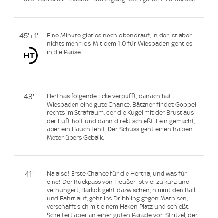
45'+1'
Eine Minute gibt es noch obendrauf, in der ist aber
nichts mehr los. Mit dem 1:0 für Wiesbaden geht es
in die Pause.
43'
Herthas folgende Ecke verpufft, danach hat
Wiesbaden eine gute Chance. Bätzner findet Goppel
rechts im Strafraum, der die Kugel mit der Brust aus
der Luft holt und dann direkt schießt. Fein gemacht,
aber ein Hauch fehlt. Der Schuss geht einen halben
Meter übers Gebälk.
41'
Na also! Erste Chance für die Hertha, und was für
eine! Der Rückpass von Heußer ist viel zu kurz und
verhungert, Barkok geht dazwischen, nimmt den Ball
und Fahrt auf, geht ins Dribbling gegen Mathisen,
verschafft sich mit einem Haken Platz und schießt.
Scheitert aber an einer guten Parade von Stritzel, der