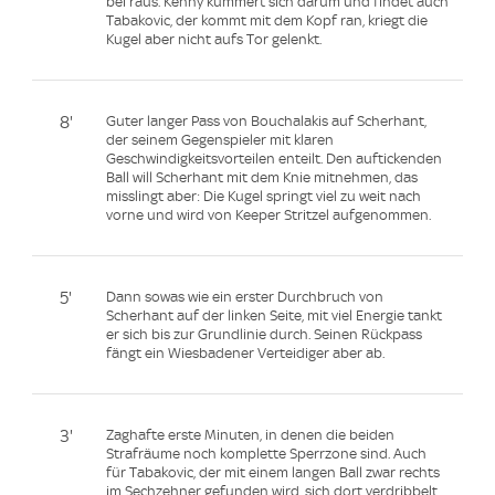
bei raus. Kenny kümmert sich darum und findet auch
Tabakovic, der kommt mit dem Kopf ran, kriegt die
Kugel aber nicht aufs Tor gelenkt.
8'
Guter langer Pass von Bouchalakis auf Scherhant,
der seinem Gegenspieler mit klaren
Geschwindigkeitsvorteilen enteilt. Den auftickenden
Ball will Scherhant mit dem Knie mitnehmen, das
misslingt aber: Die Kugel springt viel zu weit nach
vorne und wird von Keeper Stritzel aufgenommen.
5'
Dann sowas wie ein erster Durchbruch von
Scherhant auf der linken Seite, mit viel Energie tankt
er sich bis zur Grundlinie durch. Seinen Rückpass
fängt ein Wiesbadener Verteidiger aber ab.
3'
Zaghafte erste Minuten, in denen die beiden
Strafräume noch komplette Sperrzone sind. Auch
für Tabakovic, der mit einem langen Ball zwar rechts
im Sechzehner gefunden wird, sich dort verdribbelt,