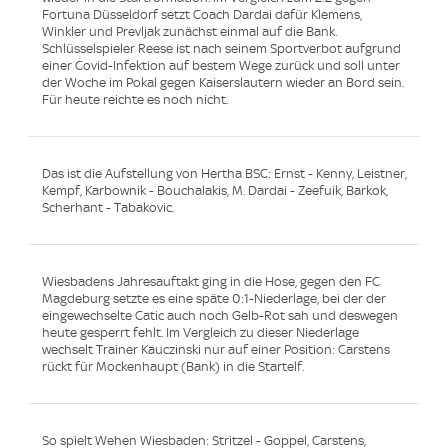
Fortuna Düsseldorf setzt Coach Dardai dafür Klemens,
Winkler und Prevljak zunächst einmal auf die Bank.
Schlüsselspieler Reese ist nach seinem Sportverbot aufgrund
einer Covid-Infektion auf bestem Wege zurück und soll unter
der Woche im Pokal gegen Kaiserslautern wieder an Bord sein.
Für heute reichte es noch nicht.
Das ist die Aufstellung von Hertha BSC: Ernst - Kenny, Leistner,
Kempf, Karbownik - Bouchalakis, M. Dardai - Zeefuik, Barkok,
Scherhant - Tabakovic.
Wiesbadens Jahresauftakt ging in die Hose, gegen den FC
Magdeburg setzte es eine späte 0:1-Niederlage, bei der der
eingewechselte Catic auch noch Gelb-Rot sah und deswegen
heute gesperrt fehlt. Im Vergleich zu dieser Niederlage
wechselt Trainer Kauczinski nur auf einer Position: Carstens
rückt für Mockenhaupt (Bank) in die Startelf.
So spielt Wehen Wiesbaden: Stritzel - Goppel, Carstens,