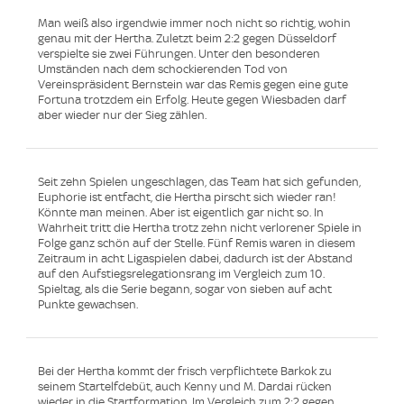
Man weiß also irgendwie immer noch nicht so richtig, wohin
genau mit der Hertha. Zuletzt beim 2:2 gegen Düsseldorf
verspielte sie zwei Führungen. Unter den besonderen
Umständen nach dem schockierenden Tod von
Vereinspräsident Bernstein war das Remis gegen eine gute
Fortuna trotzdem ein Erfolg. Heute gegen Wiesbaden darf
aber wieder nur der Sieg zählen.
Seit zehn Spielen ungeschlagen, das Team hat sich gefunden,
Euphorie ist entfacht, die Hertha pirscht sich wieder ran!
Könnte man meinen. Aber ist eigentlich gar nicht so. In
Wahrheit tritt die Hertha trotz zehn nicht verlorener Spiele in
Folge ganz schön auf der Stelle. Fünf Remis waren in diesem
Zeitraum in acht Ligaspielen dabei, dadurch ist der Abstand
auf den Aufstiegsrelegationsrang im Vergleich zum 10.
Spieltag, als die Serie begann, sogar von sieben auf acht
Punkte gewachsen.
Bei der Hertha kommt der frisch verpflichtete Barkok zu
seinem Startelfdebüt, auch Kenny und M. Dardai rücken
wieder in die Startformation. Im Vergleich zum 2:2 gegen