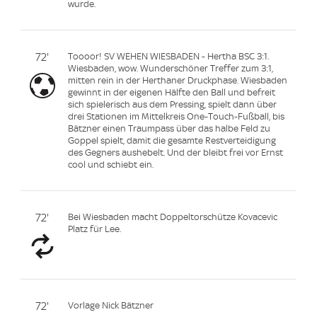
wurde.
72'
Toooor! SV WEHEN WIESBADEN - Hertha BSC 3:1.
Wiesbaden, wow. Wunderschöner Treffer zum 3:1,
mitten rein in der Herthaner Druckphase. Wiesbaden
gewinnt in der eigenen Hälfte den Ball und befreit
sich spielerisch aus dem Pressing, spielt dann über
drei Stationen im Mittelkreis One-Touch-Fußball, bis
Bätzner einen Traumpass über das halbe Feld zu
Goppel spielt, damit die gesamte Restverteidigung
des Gegners aushebelt. Und der bleibt frei vor Ernst
cool und schiebt ein.
72'
Bei Wiesbaden macht Doppeltorschütze Kovacevic
Platz für Lee.
72'
Vorlage Nick Bätzner