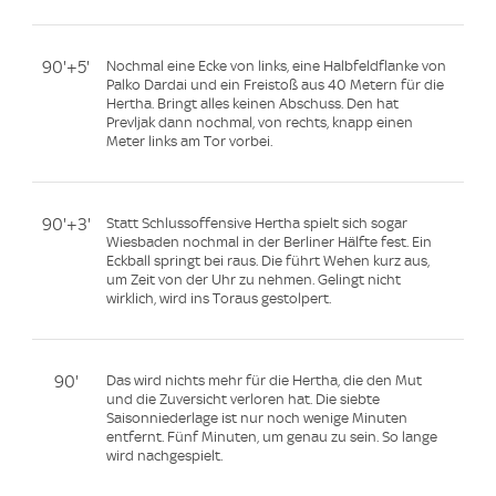
90'+5'
Nochmal eine Ecke von links, eine Halbfeldflanke von
Palko Dardai und ein Freistoß aus 40 Metern für die
Hertha. Bringt alles keinen Abschuss. Den hat
Prevljak dann nochmal, von rechts, knapp einen
Meter links am Tor vorbei.
90'+3'
Statt Schlussoffensive Hertha spielt sich sogar
Wiesbaden nochmal in der Berliner Hälfte fest. Ein
Eckball springt bei raus. Die führt Wehen kurz aus,
um Zeit von der Uhr zu nehmen. Gelingt nicht
wirklich, wird ins Toraus gestolpert.
90'
Das wird nichts mehr für die Hertha, die den Mut
und die Zuversicht verloren hat. Die siebte
Saisonniederlage ist nur noch wenige Minuten
entfernt. Fünf Minuten, um genau zu sein. So lange
wird nachgespielt.