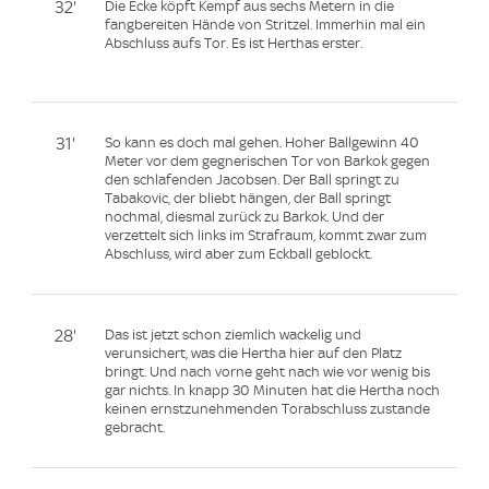
32'
Die Ecke köpft Kempf aus sechs Metern in die
fangbereiten Hände von Stritzel. Immerhin mal ein
Abschluss aufs Tor. Es ist Herthas erster.
31'
So kann es doch mal gehen. Hoher Ballgewinn 40
Meter vor dem gegnerischen Tor von Barkok gegen
den schlafenden Jacobsen. Der Ball springt zu
Tabakovic, der bliebt hängen, der Ball springt
nochmal, diesmal zurück zu Barkok. Und der
verzettelt sich links im Strafraum, kommt zwar zum
Abschluss, wird aber zum Eckball geblockt.
28'
Das ist jetzt schon ziemlich wackelig und
verunsichert, was die Hertha hier auf den Platz
bringt. Und nach vorne geht nach wie vor wenig bis
gar nichts. In knapp 30 Minuten hat die Hertha noch
keinen ernstzunehmenden Torabschluss zustande
gebracht.