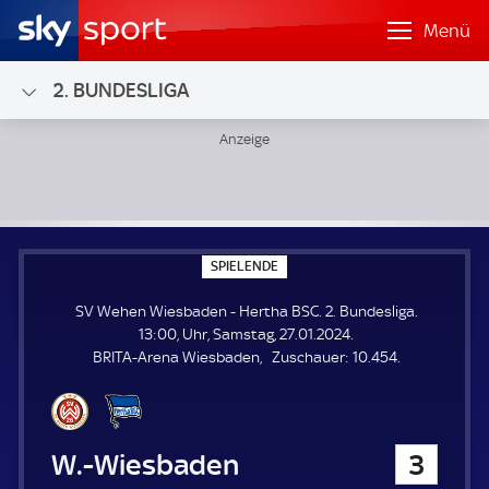
Menü
2. BUNDESLIGA
SV Wehen Wiesbaden - Hertha BSC; 2. Bundesliga
S
SPIELENDE
P
I
SV Wehen Wiesbaden - Hertha BSC. 2. Bundesliga.
E
L
13:00, Uhr, Samstag, 27.01.2024.
E
Z
BRITA-Arena Wiesbaden
Zuschauer:
10.454.
N
D
u
E
s
c
h
SV Wehen Wiesbaden
3
a