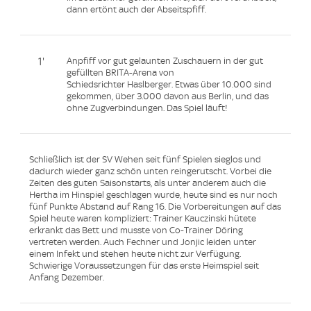
dann ertönt auch der Abseitspfiff.
1'
Anpfiff vor gut gelaunten Zuschauern in der gut
gefüllten BRITA-Arena von
Schiedsrichter Haslberger. Etwas über 10.000 sind
gekommen, über 3.000 davon aus Berlin, und das
ohne Zugverbindungen. Das Spiel läuft!
Schließlich ist der SV Wehen seit fünf Spielen sieglos und
dadurch wieder ganz schön unten reingerutscht. Vorbei die
Zeiten des guten Saisonstarts, als unter anderem auch die
Hertha im Hinspiel geschlagen wurde, heute sind es nur noch
fünf Punkte Abstand auf Rang 16. Die Vorbereitungen auf das
Spiel heute waren kompliziert: Trainer Kauczinski hütete
erkrankt das Bett und musste von Co-Trainer Döring
vertreten werden. Auch Fechner und Jonjic leiden unter
einem Infekt und stehen heute nicht zur Verfügung.
Schwierige Voraussetzungen für das erste Heimspiel seit
Anfang Dezember.