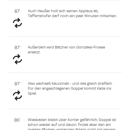
87'
Auch Heußer holt sich seinen Applaus ab,
Taffertshofer darf noch ein paar Minuten mitwirken.
87'
Außerdem wird Bätzner von Gonzales-Froese
ersetzt.
87'
Also wechselt Kauczinski - und das gleich dreifach.
Für den angeschlagenen Goppel kommt Kade ins
Spiel.
86'
Wiesbaden bleibt über Konter gefährlich, Goppel ist
schon wieder auf und davon, findet aber den am
zweiten Pfosten winkenden Prtajin nicht mit seinem