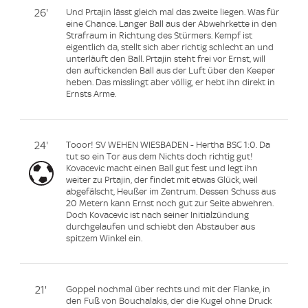
26'
Und Prtajin lässt gleich mal das zweite liegen. Was für
eine Chance. Langer Ball aus der Abwehrkette in den
Strafraum in Richtung des Stürmers. Kempf ist
eigentlich da, stellt sich aber richtig schlecht an und
unterläuft den Ball. Prtajin steht frei vor Ernst, will
den auftickenden Ball aus der Luft über den Keeper
heben. Das misslingt aber völlig, er hebt ihn direkt in
Ernsts Arme.
24'
Tooor! SV WEHEN WIESBADEN - Hertha BSC 1:0. Da
tut so ein Tor aus dem Nichts doch richtig gut!
Kovacevic macht einen Ball gut fest und legt ihn
weiter zu Prtajin, der findet mit etwas Glück, weil
abgefälscht, Heußer im Zentrum. Dessen Schuss aus
20 Metern kann Ernst noch gut zur Seite abwehren.
Doch Kovacevic ist nach seiner Initialzündung
durchgelaufen und schiebt den Abstauber aus
spitzem Winkel ein.
21'
Goppel nochmal über rechts und mit der Flanke, in
den Fuß von Bouchalakis, der die Kugel ohne Druck