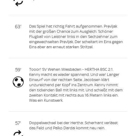
63'
Das Spiel hat richtig Fahrt aufgenommen. Prevljak
mit der großen Chance zum Ausgleich. Schöner
Flugball von Leistner links in den Sechzehner zum
eingewechselten Prevljak. Der scheitert im Eins gegen
Eins aber am erneut starken Stritzel.
59'
Tooor! SV Wehen Wiesbaden - HERTHA BSC 2:1.
Kenny macht es wieder spannend. Und wie! Langer
Einwurf von der rechten Seite. Jacobsen klärt
unzureichend per Kopf ins Zentrum. Kenny nimmt
den tickenden Ball mit links mit. Und schießt mit dem
zweiten Kontakt mit rechts aus 16 Metern links ein.
Was ein Kunstwerk.
57'
Doppelwechsel bei der Hertha: Scherhant verlässt
das Feld und Palko Dardai kommt neu rein.