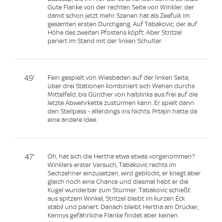
Gute Flanke von der rechten Seite von Winkler, der
damit schon jetzt mehr Szenen hat als Zeefuik im
gesamten ersten Durchgang. Auf Tabakovic, der auf
Höhe des zweiten Pfostens köpft. Aber Stritzel
pariert im Stand mit der linken Schulter.
49'
Fein gespielt von Wiesbaden auf der linken Seite,
über drei Stationen kombiniert sich Wehen durchs
Mittelfeld, bis Günther von halblinks aus frei auf die
letzte Abwehrkette zustürmen kann. Er spielt dann
den Steilpass - allerdings ins Nichts. Prtajin hatte da
eine andere Idee.
47'
Oh, hat sich die Hertha etwa etwas vorgenommen?
Winklers erster Versuch, Tabakovic rechts im
Sechzehner einzusetzen, wird geblockt, er kriegt aber
gleich noch eine Chance und diesmal hebt er die
Kugel wunderbar zum Stürmer. Tabakovic schießt
aus spitzem Winkel, Stritzel bleibt im kurzen Eck
stabil und pariert. Danach bleibt Hertha am Drücker,
Kennys gefährliche Flanke findet aber keinen