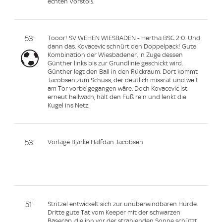
echten Vorstoß.
53'
Tooor! SV WEHEN WIESBADEN - Hertha BSC 2:0. Und
dann das. Kovacevic schnürt den Doppelpack! Gute
Kombination der Wiesbadener, in Zuge dessen
Günther links bis zur Grundlinie geschickt wird.
Günther legt den Ball in den Rückraum. Dort kommt
Jacobsen zum Schuss, der deutlich missrät und weit
am Tor vorbeigegangen wäre. Doch Kovacevic ist
erneut hellwach, hält den Fuß rein und lenkt die
Kugel ins Netz.
53'
Vorlage Bjarke Halfdan Jacobsen
51'
Stritzel entwickelt sich zur unüberwindbaren Hürde.
Dritte gute Tat vom Keeper mit der schwarzen
Basecap, die ihn vor der strahlenden Sonne schützt.