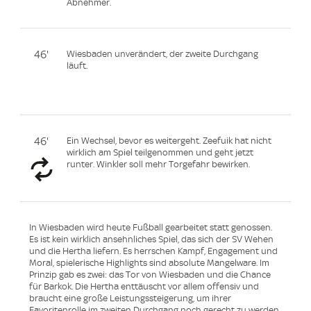
Abnehmer.
46'
Wiesbaden unverändert, der zweite Durchgang
läuft.
46'
Ein Wechsel, bevor es weitergeht. Zeefuik hat nicht
wirklich am Spiel teilgenommen und geht jetzt
runter. Winkler soll mehr Torgefahr bewirken.
In Wiesbaden wird heute Fußball gearbeitet statt genossen.
Es ist kein wirklich ansehnliches Spiel, das sich der SV Wehen
und die Hertha liefern. Es herrschen Kampf, Engagement und
Moral, spielerische Highlights sind absolute Mangelware. Im
Prinzip gab es zwei: das Tor von Wiesbaden und die Chance
für Barkok. Die Hertha enttäuscht vor allem offensiv und
braucht eine große Leistungssteigerung, um ihrer
Favoritenrolle im zweiten Durchgang noch gerecht zu werden.