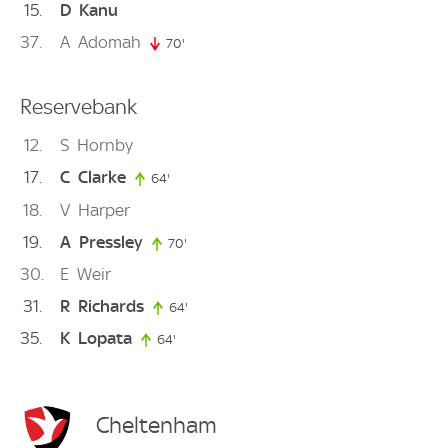
15
D
Kanu
37
A
Adomah
70'
70. minute
Reservebank
12
S
Hornby
17
C
Clarke
64'
64. minute
18
V
Harper
19
A
Pressley
70'
70. minute
30
E
Weir
31
R
Richards
64'
64. minute
35
K
Lopata
64'
64. minute
Cheltenham