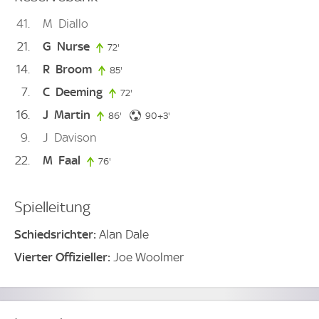
41
M
Diallo
21
G
Nurse
72'
72. minute
14
R
Broom
85'
85. minute
7
C
Deeming
72'
72. minute
16
J
Martin
93. minute
86'
86. minute
90+3'
9
J
Davison
22
M
Faal
76'
76. minute
Spielleitung
Schiedsrichter:
Alan Dale
Vierter Offizieller:
Joe Woolmer