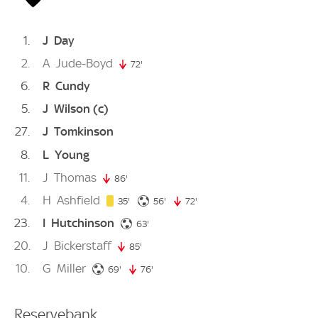
1
J
Day
2
A
Jude-Boyd
72'
72. minute
6
R
Cundy
5
J
Wilson
(c)
27
J
Tomkinson
8
L
Young
11
J
Thomas
86'
86. minute
4
H
Ashfield
35. minute
56. minute
35'
56'
72'
72. minute
23
I
Hutchinson
63. minute
63'
20
J
Bickerstaff
85'
85. minute
10
G
Miller
69. minute
69'
76'
76. minute
Reservebank