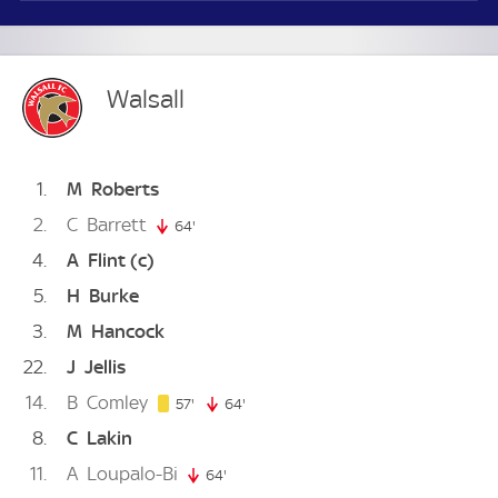
Walsall
1
M
Roberts
2
C
Barrett
64'
64. minute
4
A
Flint
(c)
5
H
Burke
3
M
Hancock
22
J
Jellis
14
B
Comley
57. minute
57'
64'
64. minute
8
C
Lakin
11
A
Loupalo-Bi
64'
64. minute