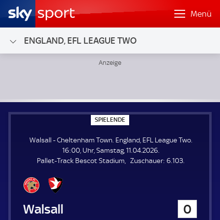
Menü
ENGLAND, EFL LEAGUE TWO
Walsall - Cheltenham Town; England, EFL League Two
S
SPIELENDE
P
I
Walsall - Cheltenham Town. England, EFL League Two.
E
L
16:00, Uhr, Samstag, 11.04.2026.
E
Z
Pallet-Track Bescot Stadium
Zuschauer:
6.103.
N
D
u
E
s
c
h
Walsall
0
a