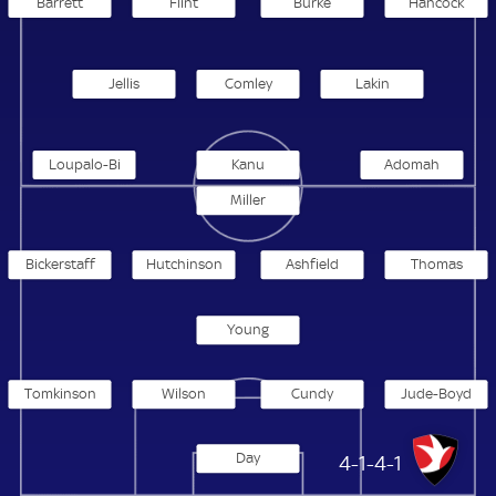
Barrett
Flint
Burke
Hancock
Jellis
Comley
Lakin
Loupalo-Bi
Kanu
Adomah
Miller
Bickerstaff
Hutchinson
Ashfield
Thomas
Young
Tomkinson
Wilson
Cundy
Jude-Boyd
Day
Cheltenham Town
4-1-4-1