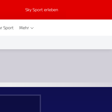
Sky Sport erleben
r Sport
Mehr