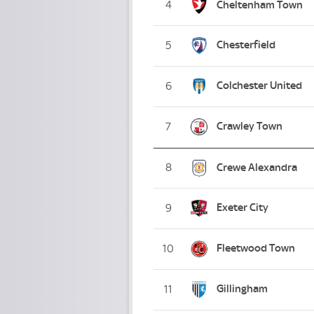
4
Cheltenham Town
Chesterfield
5
Colchester United
6
Crawley Town
7
8
Crewe Alexandra
Exeter City
9
Fleetwood Town
10
Gillingham
11