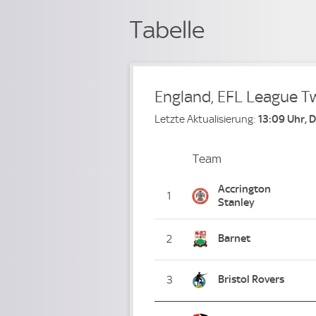
Tabelle
England, EFL League T
Letzte Aktualisierung:
13:09 Uhr, 
Team
Team
Platz
Accrington
1
Stanley
Barnet
2
Bristol Rovers
3