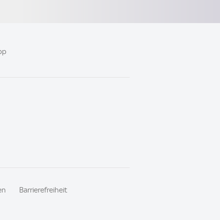
pp
en
Barrierefreiheit