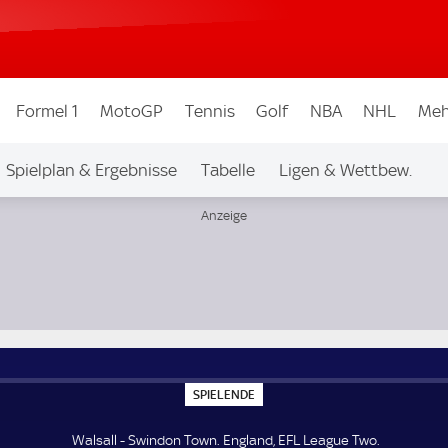
Formel 1
MotoGP
Tennis
Golf
NBA
NHL
Meh
Spielplan & Ergebnisse
Tabelle
Ligen & Wettbew.
S
SPIELENDE
P
I
E
Walsall - Swindon Town. England, EFL League Two.