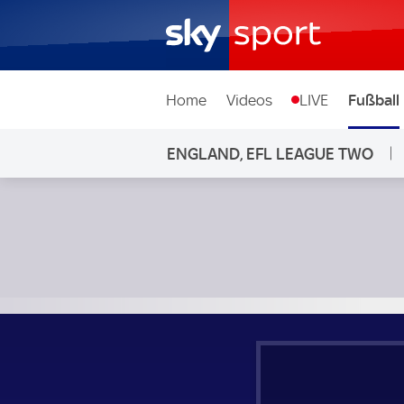
Home
Videos
LIVE
Fußball
ENGLAND, EFL LEAGUE TWO
Walsall - Swindon Town; England, EFL League Two