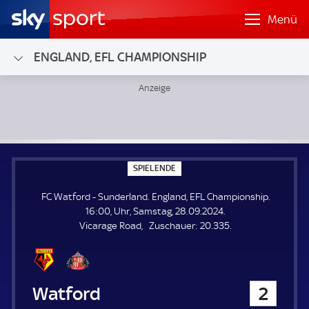
Menü
ENGLAND, EFL CHAMPIONSHIP
FC Watford - Sunderland; England, EFL Championship
S
SPIELENDE
P
I
FC Watford - Sunderland. England, EFL Championship.
E
L
16:00, Uhr, Samstag, 28.09.2024.
E
Z
Vicarage Road
Zuschauer:
20.335.
N
D
u
E
s
c
h
FC Watford
2
a