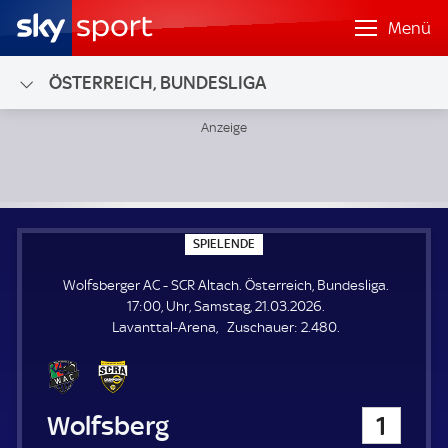
Menü
ÖSTERREICH, BUNDESLIGA
Wolfsberger AC - SCR Altach; Österreich, Bundesliga
S
SPIELENDE
P
I
Wolfsberger AC - SCR Altach. Österreich, Bundesliga.
E
L
17:00, Uhr, Samstag, 21.03.2026.
E
Z
Lavanttal-Arena
Zuschauer:
2.480.
N
D
u
E
s
c
h
Wolfsberger AC
1
a