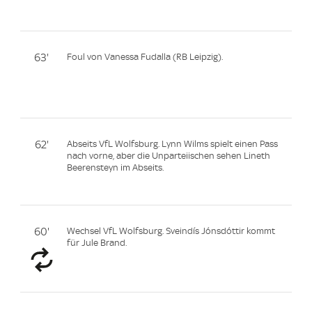
63'
Foul von Vanessa Fudalla (RB Leipzig).
62'
Abseits VfL Wolfsburg. Lynn Wilms spielt einen Pass
nach vorne, aber die Unparteiischen sehen Lineth
Beerensteyn im Abseits.
60'
Wechsel VfL Wolfsburg. Sveindís Jónsdóttir kommt
für Jule Brand.