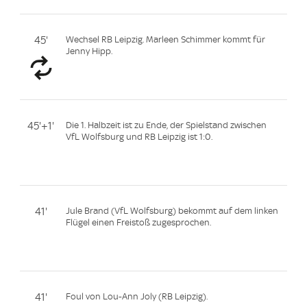
45'
Wechsel RB Leipzig. Marleen Schimmer kommt für
Jenny Hipp.
45'+1'
Die 1. Halbzeit ist zu Ende, der Spielstand zwischen
VfL Wolfsburg und RB Leipzig ist 1:0.
41'
Jule Brand (VfL Wolfsburg) bekommt auf dem linken
Flügel einen Freistoß zugesprochen.
41'
Foul von Lou-Ann Joly (RB Leipzig).