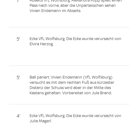
7'
Abseits VfL Wolfsburg. Alexandra Popp spielt einen
Pass nach vorne, aber die Unparteiischen sehen
Vivien Endemann im Abseits.
5'
Ecke VfL Wolfsburg. Die Ecke wurde verursacht von
Elvira Herzog.
5'
Ball pariert. Vivien Endemann (VfL Wolfsburg)
versucht es mit dem rechten Fuß aus kürzester
Distanz der Schuss wird aber in der Mitte des
Kastens gehalten. Vorbereitet von Jule Brand.
4'
Ecke VfL Wolfsburg. Die Ecke wurde verursacht von
Julia Magerl.