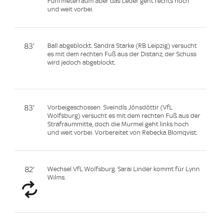
Fünfmeterraum aber das Leder geht rechts hoch
und weit vorbei.
83'
Ball abgeblockt. Sandra Starke (RB Leipzig) versucht
es mit dem rechten Fuß aus der Distanz, der Schuss
wird jedoch abgeblockt.
83'
Vorbeigeschossen. Sveindís Jónsdóttir (VfL
Wolfsburg) versucht es mit dem rechten Fuß aus der
Strafraummitte, doch die Murmel geht links hoch
und weit vorbei. Vorbereitet von Rebecka Blomqvist.
82'
Wechsel VfL Wolfsburg. Sarai Linder kommt für Lynn
Wilms.