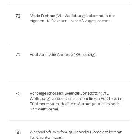
72'
Merle Frohms (VfL Wolfsburg) bekommt in der
eigenen Hälfte einen Freistoß zugesprochen.
72'
Foul von Lydia Andrade (RB Leipzig).
70'
Vorbeigeschossen. Sveindís Jónsdóttir (VfL
Wolfsburg) versucht es mit dem linken Fuß links im
Fünfmeterraum, doch die Murmel geht links hoch
und weit vorbei.
68'
Wechsel VfL Wolfsburg. Rebecka Blomqvist kommt
für Chantal Hagel.