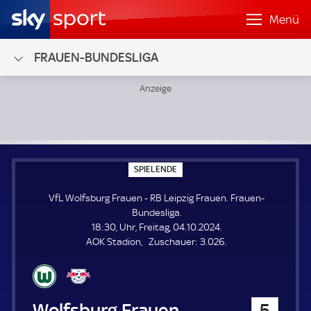
Menü
FRAUEN-BUNDESLIGA
VfL Wolfsburg Frauen - RB Leipzig Frauen; Frauen-Bundesl
S
SPIELENDE
P
I
VfL Wolfsburg Frauen - RB Leipzig Frauen. Frauen-
E
L
Bundesliga.
E
18:30, Uhr, Freitag, 04.10.2024.
N
D
Z
AOK Stadion
Zuschauer:
3.026.
E
u
s
c
h
VfL Wolfsburg Frauen
5