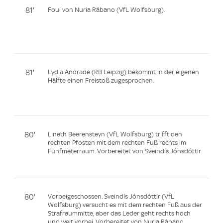
81'
Foul von Nuria Rábano (VfL Wolfsburg).
81'
Lydia Andrade (RB Leipzig) bekommt in der eigenen
Hälfte einen Freistoß zugesprochen.
80'
Lineth Beerensteyn (VfL Wolfsburg) trifft den
rechten Pfosten mit dem rechten Fuß rechts im
Fünfmeterraum. Vorbereitet von Sveindís Jónsdóttir.
80'
Vorbeigeschossen. Sveindís Jónsdóttir (VfL
Wolfsburg) versucht es mit dem rechten Fuß aus der
Strafraummitte, aber das Leder geht rechts hoch
und weit vorbei. Vorbereitet von Nuria Rábano.