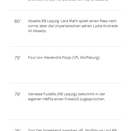
80'
Abseits RB Leipzig. Lara Marti spielt einen Pass nach
vorne, aber die Unparteiischen sehen Lydia Andrade
im Abseits.
79'
Foul von Alexandra Popp (VfL Wolfsburg).
79'
Vanessa Fudalla (RB Leipzig) bekommt in der
eigenen Hälfte einen Freistoß zugesprochen.
Tor! Der Spielstand zwischen VfL Wolfsburg und RB