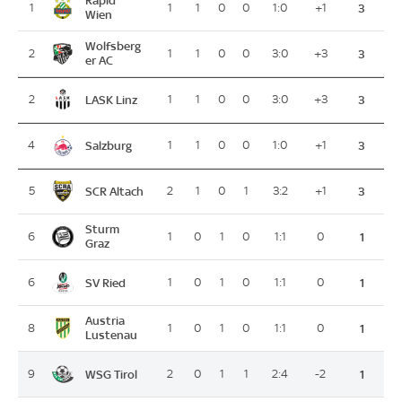
Rapid
1
1
1
0
0
1:0
+1
3
Wien
Wolfsberg
2
1
1
0
0
3:0
+3
3
er AC
LASK Linz
2
1
1
0
0
3:0
+3
3
Salzburg
4
1
1
0
0
1:0
+1
3
SCR Altach
5
2
1
0
1
3:2
+1
3
Sturm
6
1
0
1
0
1:1
0
1
Graz
SV Ried
6
1
0
1
0
1:1
0
1
Austria
8
1
0
1
0
1:1
0
1
Lustenau
WSG Tirol
9
2
0
1
1
2:4
-2
1