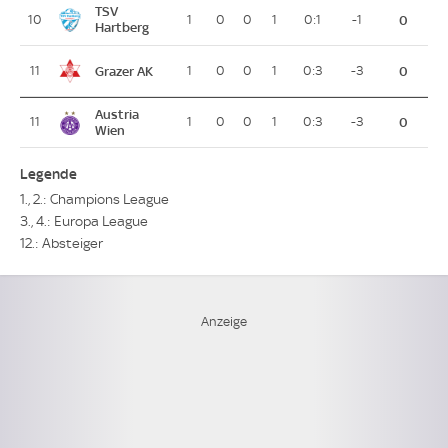
TSV
10
1
0
0
1
0:1
-1
0
Hartberg
Grazer AK
11
1
0
0
1
0:3
-3
0
Austria
11
1
0
0
1
0:3
-3
0
Wien
Legende
1., 2.: Champions League
3., 4.: Europa League
12.: Absteiger