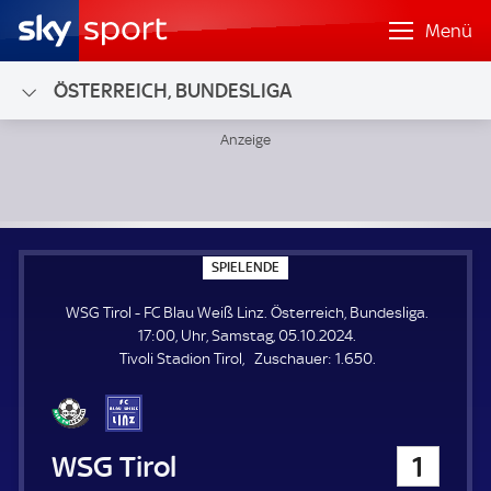
Menü
ÖSTERREICH, BUNDESLIGA
WSG Tirol - FC Blau Weiß Linz; Österreich, Bundesliga
S
SPIELENDE
P
I
WSG Tirol - FC Blau Weiß Linz. Österreich, Bundesliga.
E
L
17:00, Uhr, Samstag, 05.10.2024.
E
Z
Tivoli Stadion Tirol
Zuschauer:
1.650.
N
D
u
E
s
c
h
WSG Tirol
1
a