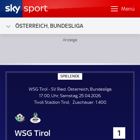
Menü
ÖSTERREICH, BUNDESLIGA
WSG Tirol - SV Ried; Österreich, Bundesliga
S
SPIELENDE
P
I
WSG Tirol - SV Ried. Österreich, Bundesliga.
E
L
17:00, Uhr, Samstag, 25.04.2026.
E
Z
Tivoli Stadion Tirol
Zuschauer:
1.400.
N
D
u
E
s
c
h
WSG Tirol
1
a