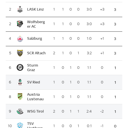
LASK Linz
2
1
1
0
0
3:0
+3
3
Wolfsberg
2
1
1
0
0
3:0
+3
3
er AC
Salzburg
4
1
1
0
0
1:0
+1
3
SCR Altach
5
2
1
0
1
3:2
+1
3
Sturm
6
1
0
1
0
1:1
0
1
Graz
SV Ried
6
1
0
1
0
1:1
0
1
Austria
8
1
0
1
0
1:1
0
1
Lustenau
WSG Tirol
9
2
0
1
1
2:4
-2
1
TSV
10
1
0
0
1
0:1
-1
0
Hartberg