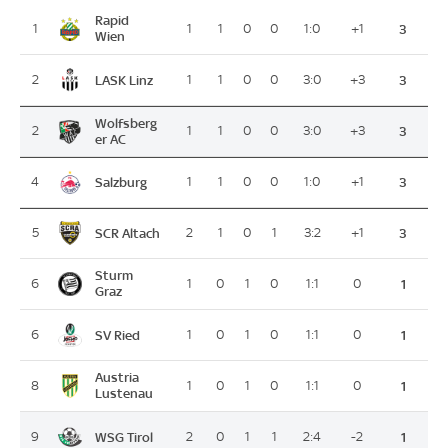
Rapid
1
1
1
0
0
1:0
+1
3
Wien
LASK Linz
2
1
1
0
0
3:0
+3
3
Wolfsberg
2
1
1
0
0
3:0
+3
3
er AC
Salzburg
4
1
1
0
0
1:0
+1
3
SCR Altach
5
2
1
0
1
3:2
+1
3
Sturm
6
1
0
1
0
1:1
0
1
Graz
SV Ried
6
1
0
1
0
1:1
0
1
Austria
8
1
0
1
0
1:1
0
1
Lustenau
WSG Tirol
9
2
0
1
1
2:4
-2
1