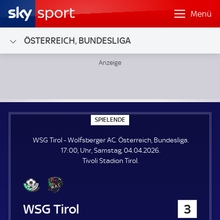
Menü
ÖSTERREICH, BUNDESLIGA
WSG Tirol - Wolfsberger AC; Österreich, Bundesliga
S
SPIELENDE
P
I
WSG Tirol - Wolfsberger AC. Österreich, Bundesliga.
E
L
17:00, Uhr, Samstag, 04.04.2026.
E
Tivoli Stadion Tirol.
N
D
E
WSG Tirol
3