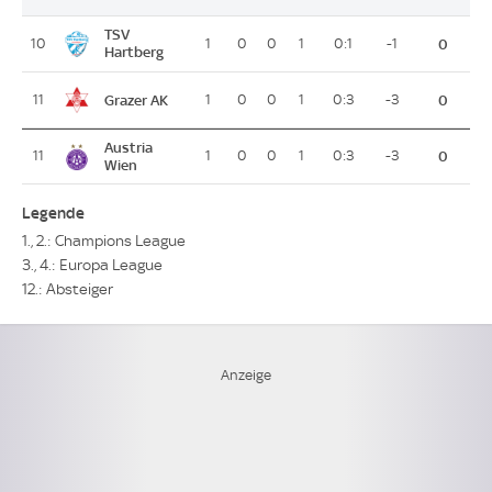
TSV
10
1
0
0
1
0:1
-1
0
Hartberg
Grazer AK
11
1
0
0
1
0:3
-3
0
Austria
11
1
0
0
1
0:3
-3
0
Wien
Legende
1., 2.: Champions League
3., 4.: Europa League
12.: Absteiger