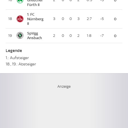
Fürth II
1. FC
18
Nürnberg
3
0
0
3
2:7
-5
0
II
SpVgg
19
2
0
0
2
1:8
-7
0
Ansbach
Legende
1.: Aufsteiger
18., 19.: Absteiger