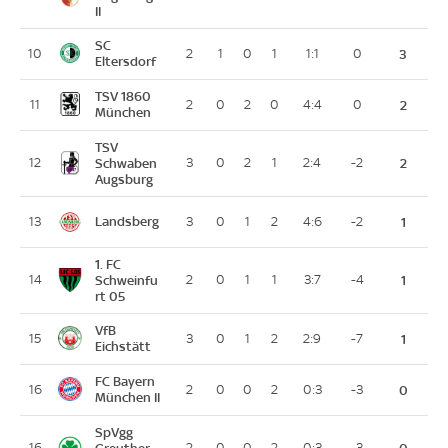
II
SC
10
2
1
0
1
1:1
0
3
Eltersdorf
TSV 1860
11
2
0
2
0
4:4
0
2
München
TSV
12
Schwaben
3
0
2
1
2:4
-2
2
Augsburg
Landsberg
13
3
0
1
2
4:6
-2
1
1. FC
14
Schweinfu
2
0
1
1
3:7
-4
1
rt 05
VfB
15
3
0
1
2
2:9
-7
1
Eichstätt
FC Bayern
16
2
0
0
2
0:3
-3
0
München II
SpVgg
16
Greuther
2
0
0
2
0:3
-3
0