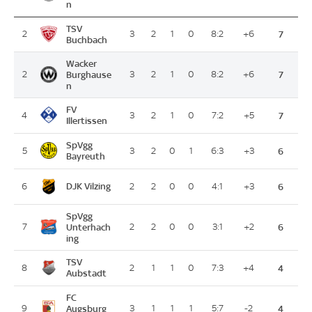
n
TSV
2
3
2
1
0
8:2
+6
7
Buchbach
Wacker
2
Burghause
3
2
1
0
8:2
+6
7
n
FV
4
3
2
1
0
7:2
+5
7
Illertissen
SpVgg
5
3
2
0
1
6:3
+3
6
Bayreuth
DJK Vilzing
6
2
2
0
0
4:1
+3
6
SpVgg
7
Unterhach
2
2
0
0
3:1
+2
6
ing
TSV
8
2
1
1
0
7:3
+4
4
Aubstadt
FC
9
Augsburg
3
1
1
1
5:7
-2
4