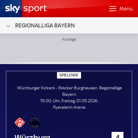
Menü
REGIONALLIGA BAYERN
Würzburger Kickers - Wacker Burghausen; Regionalliga Ba
S
SPIELENDE
P
I
Würzburger Kickers - Wacker Burghausen. Regionalliga
E
L
Bayern.
E
19:00, Uhr, Freitag, 01.05.2026.
N
D
flyeralarm Arena.
E
Würzburger Kickers
4