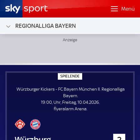
Menü
REGIONALLIGA BAYERN
Würzburger Kickers - FC Bayern München II; Regionalliga B
S
SPIELENDE
P
I
Würzburger Kickers - FC Bayern München II. Regionalliga
E
L
Bayern.
E
19:00, Uhr, Freitag, 10.04.2026.
N
D
flyeralarm Arena.
E
Würzburger Kickers
2