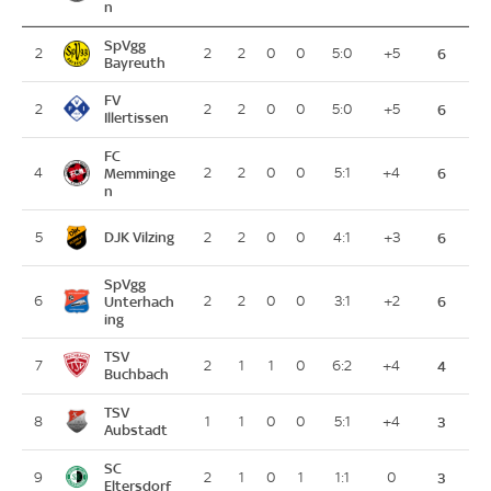
n
SpVgg
2
2
2
0
0
5:0
+5
6
Bayreuth
FV
2
2
2
0
0
5:0
+5
6
Illertissen
FC
4
Memminge
2
2
0
0
5:1
+4
6
n
DJK Vilzing
5
2
2
0
0
4:1
+3
6
SpVgg
6
Unterhach
2
2
0
0
3:1
+2
6
ing
TSV
7
2
1
1
0
6:2
+4
4
Buchbach
TSV
8
1
1
0
0
5:1
+4
3
Aubstadt
SC
9
2
1
0
1
1:1
0
3
Eltersdorf