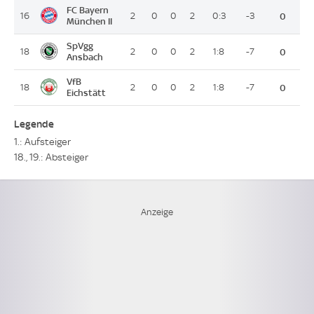
FC Bayern
16
2
0
0
2
0:3
-3
0
München II
SpVgg
18
2
0
0
2
1:8
-7
0
Ansbach
VfB
18
2
0
0
2
1:8
-7
0
Eichstätt
Legende
1.: Aufsteiger
18., 19.: Absteiger