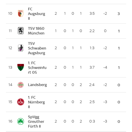
FC
10
Augsburg
2
1
0
1
3:5
-2
3
II
TSV 1860
11
1
0
1
0
2:2
0
1
München
TSV
12
Schwaben
2
0
1
1
1:3
-2
1
Augsburg
1. FC
13
Schweinfu
2
0
1
1
3:7
-4
1
rt 05
Landsberg
14
2
0
0
2
2:4
-2
0
1. FC
15
Nürnberg
2
0
0
2
2:5
-3
0
II
SpVgg
16
Greuther
2
0
0
2
0:3
-3
0
Fürth II