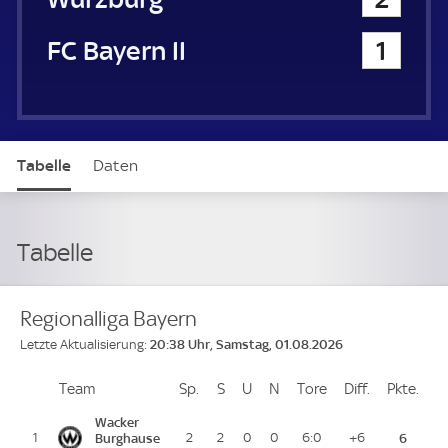
FC Bayern München II
1
Tabelle
Daten
Tabelle
Regionalliga Bayern
20:38 Uhr, Samstag, 01.08.2026
Letzte Aktualisierung:
Team
Team
Sp.
Spiele
S
Siege
U
Unentschieden
N
Niederlagen
Tore
Tore
Diff.
Differenz
Pkte.
Pun
Platz
Wacker
1
Burghause
2
2
0
0
6:0
+6
6