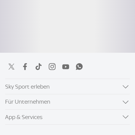
Sky Sport erleben
Für Unternehmen
App & Services