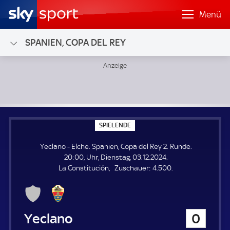
Menü
SPANIEN, COPA DEL REY
Yeclano - Elche; Spanien, Copa del Rey 2. Runde
S
SPIELENDE
P
I
Yeclano - Elche. Spanien, Copa del Rey 2. Runde.
E
L
20:00, Uhr, Dienstag, 03.12.2024.
E
Z
La Constitución
Zuschauer:
4.500.
N
D
u
E
s
c
h
Yeclano
0
a