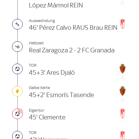
López Mármol REIN
Auswechslung
46' Pérez Calvo RAUS Brau REIN
Halbzeit
Real Zaragoza 2 - 2 FC Granada
TOR
45+3' Ares Djaló
Gelbe Karte
45+2' Esmorís Tasende
Eigentor
45' Clemente
TOR