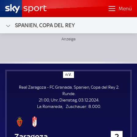
Menü
SPANIEN, COPA DEL REY
Real Zaragoza - FC Granada; Spanien, Copa del Rey 2. Rund
n
n.V.
.
V
Real Zaragoza - FC Granada. Spanien, Copa del Rey 2.
.
Runde.
21:00, Uhr, Dienstag, 03.12.2024.
Z
La Romareda
Zuschauer:
8.000.
u
s
c
h
Real Zaragoza
2