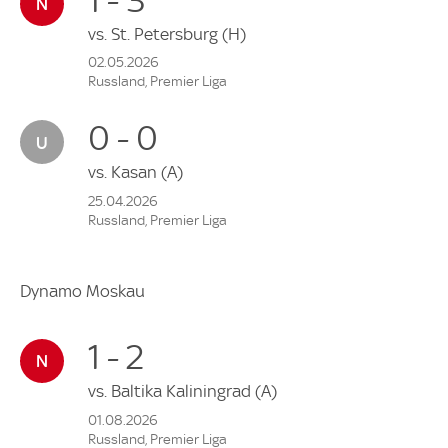
vs.
St. Petersburg
(H)
02.05.2026
Russland, Premier Liga
0 - 0
vs.
Kasan
(A)
25.04.2026
Russland, Premier Liga
Dynamo Moskau
1 - 2
vs.
Baltika Kaliningrad
(A)
01.08.2026
Russland, Premier Liga