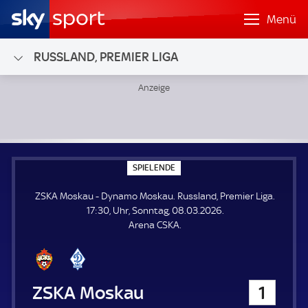
Menü
RUSSLAND, PREMIER LIGA
ZSKA Moskau - Dynamo Moskau; Russland, Premier Liga
S
SPIELENDE
P
I
ZSKA Moskau - Dynamo Moskau. Russland, Premier Liga.
E
L
17:30, Uhr, Sonntag, 08.03.2026.
E
Arena CSKA.
N
D
E
ZSKA Moskau
1