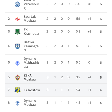
Zenit St.
1
Petersbur
2
2
0
0
8:0
+8
6
g
Spartak
2
2
2
0
0
5:1
+4
6
Moskau
FK
3
2
2
0
0
6:3
+3
6
Krasnodar
Baltika
4
Kaliningra
3
2
0
1
5:3
+2
6
d
Dynamo
5
Makhachk
3
2
0
1
5:5
0
6
ala
ZSKA
6
3
1
2
0
3:2
+1
5
Moskau
FK Rostow
7
3
1
1
1
5:4
+1
4
Dynamo
8
3
1
1
1
4:3
+1
4
Moskau