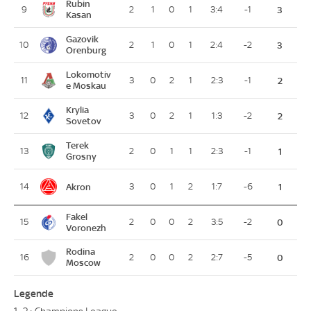
Rubin
9
2
1
0
1
3:4
-1
3
Kasan
Gazovik
10
2
1
0
1
2:4
-2
3
Orenburg
Lokomotiv
11
3
0
2
1
2:3
-1
2
e Moskau
Krylia
12
3
0
2
1
1:3
-2
2
Sovetov
Terek
13
2
0
1
1
2:3
-1
1
Grosny
Akron
14
3
0
1
2
1:7
-6
1
Fakel
15
2
0
0
2
3:5
-2
0
Voronezh
Rodina
16
2
0
0
2
2:7
-5
0
Moscow
Legende