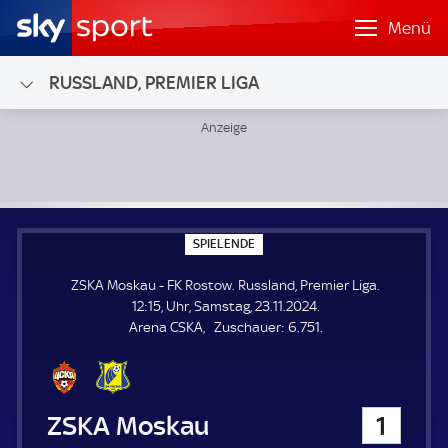
Menü
RUSSLAND, PREMIER LIGA
ZSKA Moskau - FK Rostow; Russland, Premier Liga
S
SPIELENDE
P
I
ZSKA Moskau - FK Rostow. Russland, Premier Liga.
E
L
12:15, Uhr, Samstag, 23.11.2024.
E
Z
Arena CSKA
Zuschauer:
6.751.
N
D
u
E
s
c
h
ZSKA Moskau
1
a