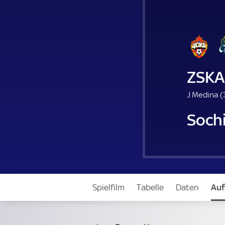
ZSKA
J Medina (
Soch
Spielfilm
Tabelle
Daten
Auf