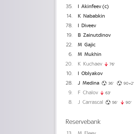
35
I
Akinfeev
(c)
14
K
Nababkin
78
I
Diveev
19
B
Zainutdinov
22
M
Gajic
6
M
Mukhin
20
K
Kuchaev
76'
76. minute
10
I
Oblyakov
28
J
Medina
36. minute
36'
90+2'
9
F
Chalov
63'
63. minute
8
J
Carrascal
56. minu
56'
90'
9
Reservebank
13
M
Eleev