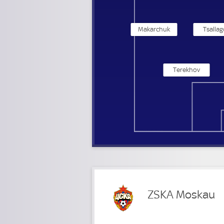
Makarchuk
Tsallag
Terekhov
ZSKA Moskau