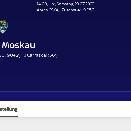
L
14:00, Uhr, Samstag, 23.07.2022.
E
Z
Arena CSKA
Zuschauer:
9.056.
N
D
u
E
s
c
h
a
 Moskau
u
e
3
9
5
36'
,
90+2'
)
J Carrascal (
56'
)
r
6
2
6
i
.
.
.
m
m
m
i
i
i
n
n
n
u
u
u
t
t
t
e
e
e
stellung