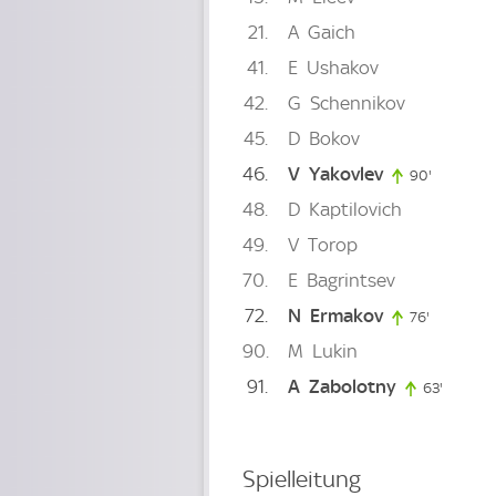
21
A
Gaich
41
E
Ushakov
42
G
Schennikov
45
D
Bokov
46
V
Yakovlev
90'
90. minut
48
D
Kaptilovich
49
V
Torop
70
E
Bagrintsev
72
N
Ermakov
76'
76. minut
90
M
Lukin
91
A
Zabolotny
63'
63. min
Spielleitung