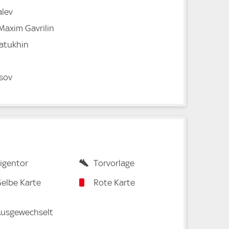
alev
Maxim Gavrilin
atukhin
tsov
igentor
Torvorlage
elbe Karte
Rote Karte
usgewechselt