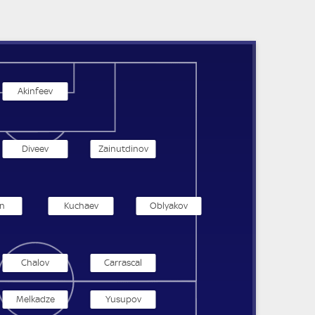
Akinfeev
Diveev
Zainutdinov
n
Kuchaev
Oblyakov
Chalov
Carrascal
Melkadze
Yusupov