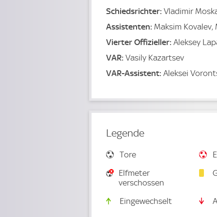
Schiedsrichter:
Vladimir Mosk
Assistenten:
Maksim Kovalev, 
Vierter Offizieller:
Aleksey Lap
VAR:
Vasily Kazartsev
VAR-Assistent:
Aleksei Voron
Legende
Tore
E
Elfmeter
G
verschossen
Eingewechselt
A