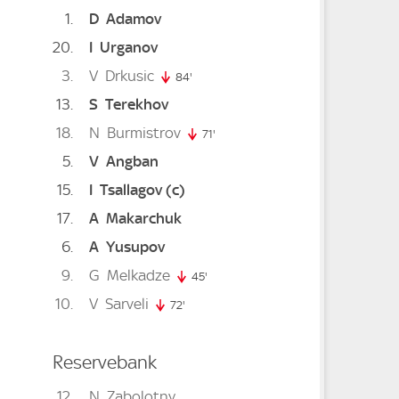
1
D
Adamov
20
I
Urganov
3
V
Drkusic
84'
84. minute
13
S
Terekhov
18
N
Burmistrov
71'
71. minute
5
V
Angban
15
I
Tsallagov
(c)
17
A
Makarchuk
6
A
Yusupov
92. minute
9
G
Melkadze
45'
45. minute
10
V
Sarveli
te
0. minute
72'
72. minute
Reservebank
12
N
Zabolotny