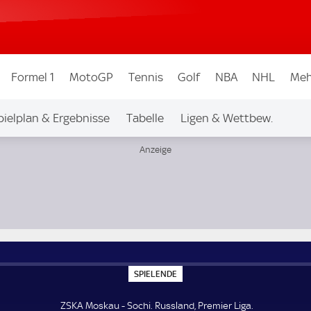
Formel 1
MotoGP
Tennis
Golf
NBA
NHL
Meh
pielplan & Ergebnisse
Tabelle
Ligen & Wettbew.
S
SPIELENDE
P
I
E
ZSKA Moskau - Sochi. Russland, Premier Liga.