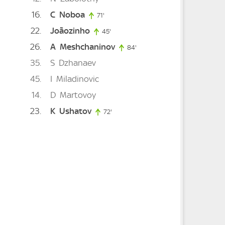
16
C
Noboa
71'
71. minute
22
Joãozinho
45'
45. minute
26
A
Meshchaninov
84'
84. minute
35
S
Dzhanaev
45
I
Miladinovic
e
14
D
Martovoy
23
K
Ushatov
72'
72. minute
e
ute