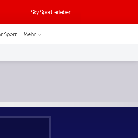
Sky Sport erleben
r Sport
Mehr