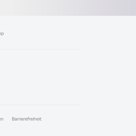
pp
en
Barrierefreiheit