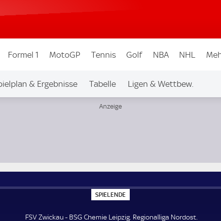
Formel 1
MotoGP
Tennis
Golf
NBA
NHL
Meh
pielplan & Ergebnisse
Tabelle
Ligen & Wettbew.
S
SPIELENDE
P
I
E
FSV Zwickau - BSG Chemie Leipzig. Regionalliga Nordost.