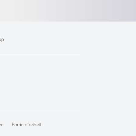
pp
en
Barrierefreiheit