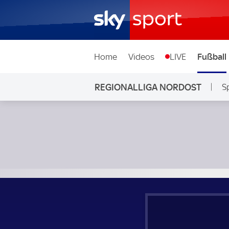
Home
Videos
LIVE
Fußball
REGIONALLIGA NORDOST
S
FSV Zwickau - BSG Chemie Leipzig; Regionalliga Nordost