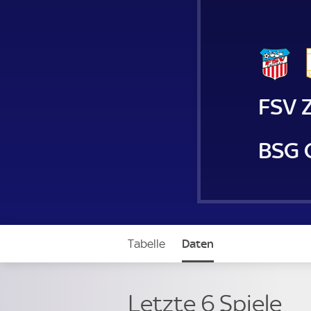
FSV 
BSG 
Tabelle
Daten
Letzte 6 Spiele