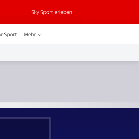
Sky Sport erleben
r Sport
Mehr