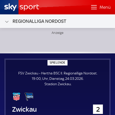
Menü
REGIONALLIGA NORDOST
FSV Zwickau - Hertha BSC II; Regionalliga Nordost
S
SPIELENDE
P
I
FSV Zwickau - Hertha BSC II. Regionalliga Nordost.
E
L
19:00, Uhr, Dienstag, 24.03.2026.
E
Stadion Zwickau.
N
D
E
FSV Zwickau
2