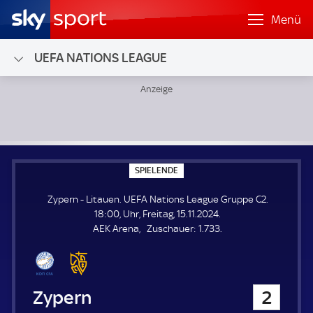
Menü
UEFA NATIONS LEAGUE
Zypern - Litauen; UEFA Nations League Gruppe C2
S
SPIELENDE
P
I
Zypern - Litauen. UEFA Nations League Gruppe C2.
E
L
18:00, Uhr, Freitag, 15.11.2024.
E
Z
AEK Arena
Zuschauer:
1.733.
N
D
u
E
s
c
h
Zypern
2
a