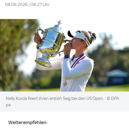
08.06.2026 | 08:27 Uhr
Image:
Nelly Korda feiert ihren ersten Sieg bei den US Open.
© DPA
pa
Weiterempfehlen: